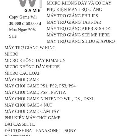
MICRO KHÔNG DÂY VÀ CÓ DÂY
PHỤ KIỆN MÁY TRỢ GIẢNG
MÁY TRỢ GIẢNG PHILIPS
Copy Game Wii
MÁY TRỢ GIẢNG TAKSTAR
30.000 đ
60.000 đ
MÁY TRỢ GIẢNG AKER & SHDZ
Mua Ngay
50%
MÁY TRỢ GIẢNG SEE ME HERE
Sale
MÁY TRỢ GIẢNG SHIDU & APORO
MÁY TRỢ GIẢNG W KING
MICRO
MICRO KHÔNG DÂY KIMAFUN
MICRO KHÔNG DÂY SHURE
MICRO CÁC LOẠI
MÁY CHƠI GAME
MÁY CHƠI GAME PS1, PS2, PS3, PS4
MÁY CHƠI GAME PSP , PSVITA
MÁY CHƠI GAME NINTENDO WII , DS , DSXL
MÁY CHƠI GAME 4 NÚT
MÁY CHƠI GAME CẦM TAY
PHỤ KIỆN MÁY CHƠI GAME
ĐÀI CASSETTE
ĐÀI TOSHIBA – PANASONIC – SONY