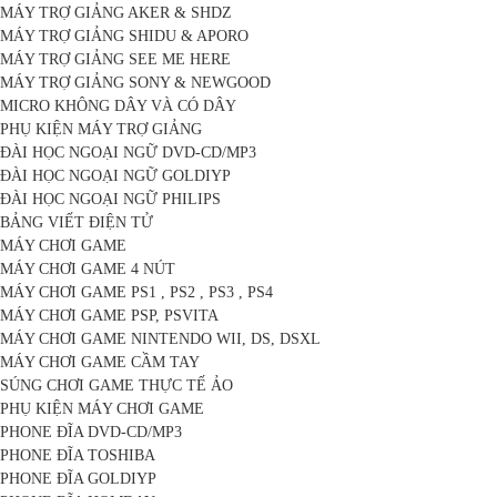
MÁY TRỢ GIẢNG AKER & SHDZ
MÁY TRỢ GIẢNG SHIDU & APORO
MÁY TRỢ GIẢNG SEE ME HERE
MÁY TRỢ GIẢNG SONY & NEWGOOD
MICRO KHÔNG DÂY VÀ CÓ DÂY
PHỤ KIỆN MÁY TRỢ GIẢNG
ĐÀI HỌC NGOẠI NGỮ DVD-CD/MP3
ĐÀI HỌC NGOẠI NGỮ GOLDIYP
ĐÀI HỌC NGOẠI NGỮ PHILIPS
BẢNG VIẾT ĐIỆN TỬ
MÁY CHƠI GAME
MÁY CHƠI GAME 4 NÚT
MÁY CHƠI GAME PS1 , PS2 , PS3 , PS4
MÁY CHƠI GAME PSP, PSVITA
MÁY CHƠI GAME NINTENDO WII, DS, DSXL
MÁY CHƠI GAME CẦM TAY
SÚNG CHƠI GAME THỰC TẾ ẢO
PHỤ KIỆN MÁY CHƠI GAME
PHONE ĐĨA DVD-CD/MP3
PHONE ĐĨA TOSHIBA
PHONE ĐĨA GOLDIYP