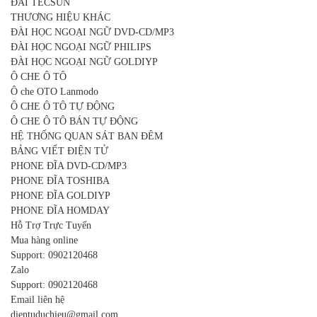
ĐÀI TECSUN
THƯƠNG HIỆU KHÁC
ĐÀI HỌC NGOẠI NGỮ DVD-CD/MP3
ĐÀI HỌC NGOẠI NGỮ PHILIPS
ĐÀI HỌC NGOẠI NGỮ GOLDIYP
Ô CHE Ô TÔ
Ô che OTO Lanmodo
Ô CHE Ô TÔ TỰ ĐỘNG
Ô CHE Ô TÔ BÁN TỰ ĐỘNG
HỆ THỐNG QUAN SÁT BAN ĐÊM
BẢNG VIẾT ĐIỆN TỬ
PHONE ĐĨA DVD-CD/MP3
PHONE ĐĨA TOSHIBA
PHONE ĐĨA GOLDIYP
PHONE ĐĨA HOMDAY
Hỗ Trợ Trực Tuyến
Mua hàng online
Support:
0902120468
Zalo
Support:
0902120468
Email liên hệ
dientuduchieu@gmail.com