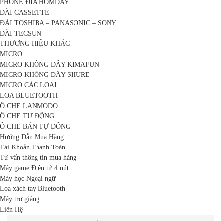
PHONE ĐĨA HOMDAY
ĐÀI CASSETTE
ĐÀI TOSHIBA – PANASONIC – SONY
ĐÀI TECSUN
THƯƠNG HIỆU KHÁC
MICRO
MICRO KHÔNG DÂY KIMAFUN
MICRO KHÔNG DÂY SHURE
MICRO CÁC LOẠI
LOA BLUETOOTH
Ô CHE LANMODO
Ô CHE TỰ ĐỘNG
Ô CHE BÁN TỰ ĐỘNG
Hướng Dẫn Mua Hàng
Tài Khoản Thanh Toán
Tư vấn thông tin mua hàng
Máy game Điện tử 4 nút
Máy học Ngoại ngữ
Loa xách tay Bluetooth
Máy trợ giảng
Liên Hệ