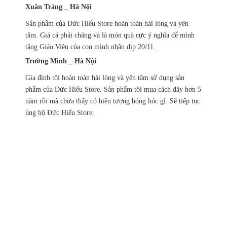
Xuân Tráng _ Hà Nội
Sản phẩm của Đức Hiếu Store hoàn toàn hài lòng và yên
tâm. Giá cả phải chăng và là món quà cực ý nghĩa để mình
tặng Giáo Viên của con mình nhân dịp 20/11.
Trường Minh _ Hà Nội
Gia đình tôi hoàn toàn hài lòng và yên tâm sử dụng sản
phẩm của Đức Hiếu Store. Sản phẩm tôi mua cách đây hơn 5
năm rồi mà chưa thấy có hiện tượng hỏng hóc gì. Sẽ tiếp tục
ủng hộ Đức Hiếu Store.
Chính sách ưu đãi
giảm giá theo đơn hàng
Vận chuyển hàng
nhanh chóng chính xác
Chúng tôi luôn
hỗ trợ khách hàng 24/7
Đổi hàng 15 ngày