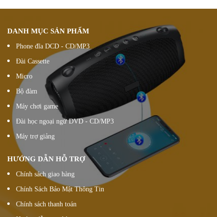
DANH MỤC SẢN PHẨM
Phone đĩa DCD - CD/MP3
Đài Cassette
Micro
Bộ đàm
Máy chơi game
Đài học ngoại ngữ DVD - CD/MP3
Máy trợ giảng
HƯỚNG DẪN HỖ TRỢ
Chính sách giao hàng
Chính Sách Bảo Mật Thông Tin
Chính sách thanh toán