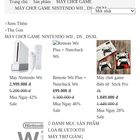
Trang chủ
Sản phẩm
MÁY CHƠI GAME
MÁY CHƠI GAME NINTENDO WII , DS , DSXL
>Xem Thêm
>Thu Gọn
MÁY CHƠI GAME NINTENDO WII , DS , DSXL
Máy Nintendo Wii
Remote Wii Plus +
Máy chơi game
2.999.000 đ
Nunchuck Wii
điện tử Stick Pro
5.200.000 đ
699.000 đ
4k
Mua Ngay
42%
1.300.000 đ
1.049.000 đ
Sale
Mua Ngay
46%
1.449.000 đ
Sale
Mua Ngay
28%
Sale
DANH MỤC SẢN PHẨM
LOA BLUETOOTH
MÁY TRỢ GIẢNG