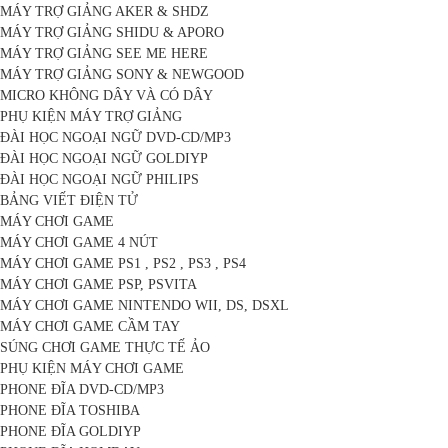
MÁY TRỢ GIẢNG AKER & SHDZ
MÁY TRỢ GIẢNG SHIDU & APORO
MÁY TRỢ GIẢNG SEE ME HERE
MÁY TRỢ GIẢNG SONY & NEWGOOD
MICRO KHÔNG DÂY VÀ CÓ DÂY
PHỤ KIỆN MÁY TRỢ GIẢNG
ĐÀI HỌC NGOẠI NGỮ DVD-CD/MP3
ĐÀI HỌC NGOẠI NGỮ GOLDIYP
ĐÀI HỌC NGOẠI NGỮ PHILIPS
BẢNG VIẾT ĐIỆN TỬ
MÁY CHƠI GAME
MÁY CHƠI GAME 4 NÚT
MÁY CHƠI GAME PS1 , PS2 , PS3 , PS4
MÁY CHƠI GAME PSP, PSVITA
MÁY CHƠI GAME NINTENDO WII, DS, DSXL
MÁY CHƠI GAME CẦM TAY
SÚNG CHƠI GAME THỰC TẾ ẢO
PHỤ KIỆN MÁY CHƠI GAME
PHONE ĐĨA DVD-CD/MP3
PHONE ĐĨA TOSHIBA
PHONE ĐĨA GOLDIYP