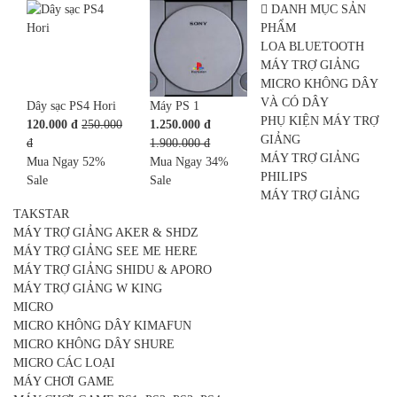
DANH MỤC SẢN
PHẨM
LOA BLUETOOTH
MÁY TRỢ GIẢNG
MICRO KHÔNG DÂY
VÀ CÓ DÂY
Dây sạc PS4 Hori
Máy PS 1
PHỤ KIỆN MÁY TRỢ
120.000 đ
250.000
1.250.000 đ
GIẢNG
đ
1.900.000 đ
MÁY TRỢ GIẢNG
Mua Ngay
52%
Mua Ngay
34%
PHILIPS
Sale
Sale
MÁY TRỢ GIẢNG
TAKSTAR
MÁY TRỢ GIẢNG AKER & SHDZ
MÁY TRỢ GIẢNG SEE ME HERE
MÁY TRỢ GIẢNG SHIDU & APORO
MÁY TRỢ GIẢNG W KING
MICRO
MICRO KHÔNG DÂY KIMAFUN
MICRO KHÔNG DÂY SHURE
MICRO CÁC LOẠI
MÁY CHƠI GAME