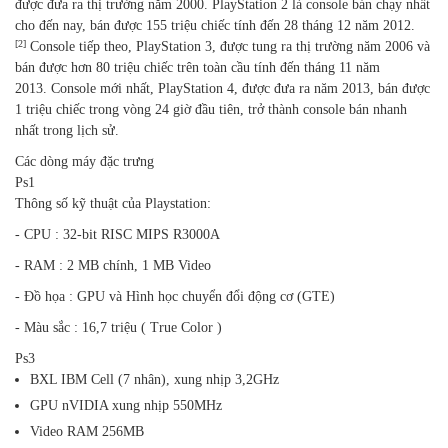
được đưa ra thị trường năm 2000. PlayStation 2 là console bán chạy nhất
cho đến nay, bán được 155 triệu chiếc tính đến 28 tháng 12 năm 2012.
[2]
Console tiếp theo,
PlayStation 3
, được tung ra thị trường năm 2006 và
bán được hơn 80 triệu chiếc trên toàn cầu tính đến tháng 11 năm
2013.
Console mới nhất,
PlayStation 4
, được đưa ra năm 2013, bán được
1 triệu chiếc trong vòng 24 giờ đầu tiên, trở thành console bán nhanh
nhất trong lịch sử.
Các dòng máy đặc trưng
Ps1
Thông số kỹ thuật của Playstation:
- CPU : 32-bit RISC MIPS R3000A
- RAM : 2 MB chính, 1 MB Video
- Đồ họa : GPU và Hình học chuyển đổi động cơ (GTE)
- Màu sắc : 16,7 triệu ( True Color )
Ps3
BXL IBM Cell (7 nhân), xung nhịp 3,2GHz
GPU nVIDIA xung nhịp 550MHz
Video RAM 256MB