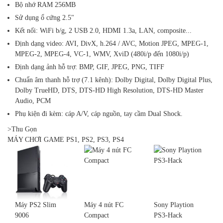
Bộ nhớ RAM 256MB
Sử dụng ổ cứng 2.5"
Kết nối: WiFi b/g, 2 USB 2.0, HDMI 1.3a, LAN, composite...
Định dạng video: AVI, DivX, h.264 / AVC, Motion JPEG, MPEG-1,
MPEG-2, MPEG-4, VC-1, WMV, XviD (480i/p đến 1080i/p)
Định dạng ảnh hỗ trợ: BMP, GIF, JPEG, PNG, TIFF
Chuẩn âm thanh hỗ trợ (7.1 kênh): Dolby Digital, Dolby Digital Plus,
Dolby TrueHD, DTS, DTS-HD High Resolution, DTS-HD Master
Audio, PCM
Phụ kiện đi kèm: cáp A/V, cáp nguồn, tay cầm Dual Shock.
>Thu Gọn
MÁY CHƠI GAME PS1, PS2, PS3, PS4
Máy PS2 Slim
Máy 4 nút FC
Sony Playtion
9006
Compact
PS3-Hack