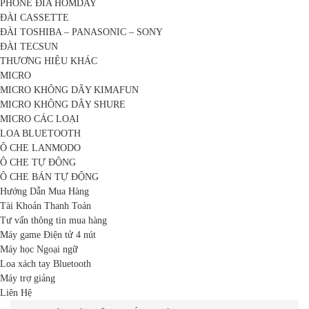
PHONE ĐĨA HOMDAY
ĐÀI CASSETTE
ĐÀI TOSHIBA – PANASONIC – SONY
ĐÀI TECSUN
THƯƠNG HIỆU KHÁC
MICRO
MICRO KHÔNG DÂY KIMAFUN
MICRO KHÔNG DÂY SHURE
MICRO CÁC LOẠI
LOA BLUETOOTH
Ô CHE LANMODO
Ô CHE TỰ ĐỘNG
Ô CHE BÁN TỰ ĐỘNG
Hướng Dẫn Mua Hàng
Tài Khoản Thanh Toán
Tư vấn thông tin mua hàng
Máy game Điện tử 4 nút
Máy học Ngoại ngữ
Loa xách tay Bluetooth
Máy trợ giảng
Liên Hệ