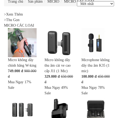
Trang chủ
Sản phẩm
MICRO
MICRO CÁC LOẠI
>Xem Thêm
>Thu Gọn
MICRO CÁC LOẠI
Micro không dây
Micro không dây
Microphone không
chính hãng W-king
thu âm cài ve cao
dây thu âm K35 (1
749.000 đ
900.000
cấp J11 (1 Mic)
mic)
đ
329.000 đ
650.000
100.000 đ
450.000
Mua Ngay
17%
đ
đ
Sale
Mua Ngay
49%
Mua Ngay
78%
Sale
Sale