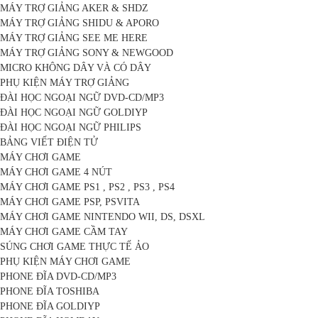
MÁY TRỢ GIẢNG AKER & SHDZ
MÁY TRỢ GIẢNG SHIDU & APORO
MÁY TRỢ GIẢNG SEE ME HERE
MÁY TRỢ GIẢNG SONY & NEWGOOD
MICRO KHÔNG DÂY VÀ CÓ DÂY
PHỤ KIỆN MÁY TRỢ GIẢNG
ĐÀI HỌC NGOẠI NGỮ DVD-CD/MP3
ĐÀI HỌC NGOẠI NGỮ GOLDIYP
ĐÀI HỌC NGOẠI NGỮ PHILIPS
BẢNG VIẾT ĐIỆN TỬ
MÁY CHƠI GAME
MÁY CHƠI GAME 4 NÚT
MÁY CHƠI GAME PS1 , PS2 , PS3 , PS4
MÁY CHƠI GAME PSP, PSVITA
MÁY CHƠI GAME NINTENDO WII, DS, DSXL
MÁY CHƠI GAME CẦM TAY
SÚNG CHƠI GAME THỰC TẾ ẢO
PHỤ KIỆN MÁY CHƠI GAME
PHONE ĐĨA DVD-CD/MP3
PHONE ĐĨA TOSHIBA
PHONE ĐĨA GOLDIYP