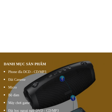
Chính sách ưu đãi
giảm giá theo đơn hàng
Vận chuyển hàng
nhanh chóng chính xác
Chúng tôi luôn
hỗ trợ khách hàng 24/7
Đổi hàng 15 ngày
DANH MỤC SẢN PHẨM
Phone đĩa DCD - CD/MP3
Đài Cassette
Micro
Bộ đàm
Máy chơi game
Đài học ngoại ngữ DVD - CD/MP3