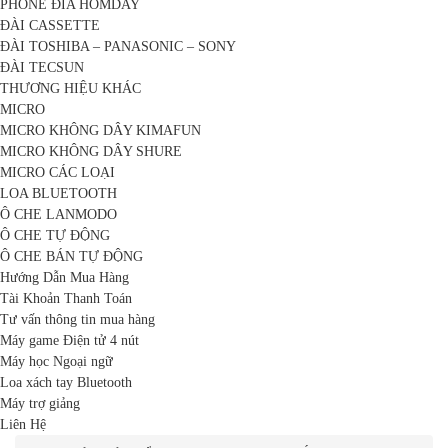
PHONE ĐĨA HOMDAY
ĐÀI CASSETTE
ĐÀI TOSHIBA – PANASONIC – SONY
ĐÀI TECSUN
THƯƠNG HIỆU KHÁC
MICRO
MICRO KHÔNG DÂY KIMAFUN
MICRO KHÔNG DÂY SHURE
MICRO CÁC LOẠI
LOA BLUETOOTH
Ô CHE LANMODO
Ô CHE TỰ ĐỘNG
Ô CHE BÁN TỰ ĐỘNG
Hướng Dẫn Mua Hàng
Tài Khoản Thanh Toán
Tư vấn thông tin mua hàng
Máy game Điện tử 4 nút
Máy học Ngoại ngữ
Loa xách tay Bluetooth
Máy trợ giảng
Liên Hệ