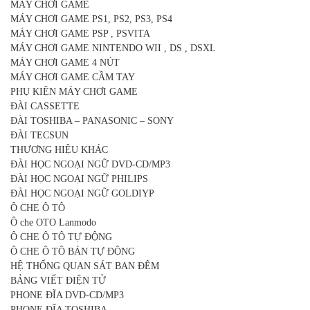
MÁY CHƠI GAME
MÁY CHƠI GAME PS1, PS2, PS3, PS4
MÁY CHƠI GAME PSP , PSVITA
MÁY CHƠI GAME NINTENDO WII , DS , DSXL
MÁY CHƠI GAME 4 NÚT
MÁY CHƠI GAME CẦM TAY
PHỤ KIỆN MÁY CHƠI GAME
ĐÀI CASSETTE
ĐÀI TOSHIBA – PANASONIC – SONY
ĐÀI TECSUN
THƯƠNG HIỆU KHÁC
ĐÀI HỌC NGOẠI NGỮ DVD-CD/MP3
ĐÀI HỌC NGOẠI NGỮ PHILIPS
ĐÀI HỌC NGOẠI NGỮ GOLDIYP
Ô CHE Ô TÔ
Ô che OTO Lanmodo
Ô CHE Ô TÔ TỰ ĐỘNG
Ô CHE Ô TÔ BÁN TỰ ĐỘNG
HỆ THỐNG QUAN SÁT BAN ĐÊM
BẢNG VIẾT ĐIỆN TỬ
PHONE ĐĨA DVD-CD/MP3
PHONE ĐĨA TOSHIBA