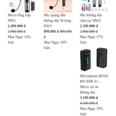
Micro tổng hợp
Mic quàng đầu
Mic không dây
HW5
không dây W-king
cầm tay MW5
2.499.000 đ
HW3
2.399.000 đ
2.900.000 đ
899.000 đ
999.000
2.900.000 đ
Mua Ngay
14%
đ
Mua Ngay
17%
Sale
Mua Ngay
10%
Sale
Sale
Microphone BOYA
BY-XM6 S1 -
Micro cài áo
không dây
3.199.000 đ
4.500.000 đ
Mua Ngay
29%
Sale