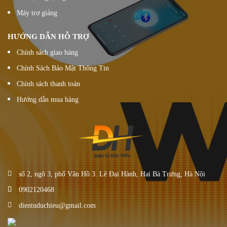
Máy trợ giảng
HƯỚNG DẪN HỖ TRỢ
Chính sách giao hàng
Chính Sách Bảo Mật Thông Tin
Chính sách thanh toán
Hướng dẫn mua hàng
số 2, ngõ 3, phố Vân Hồ 3. Lê Đại Hành, Hai Bà Trưng, Hà Nội
0902120468
dientuduchieu@gmail.com