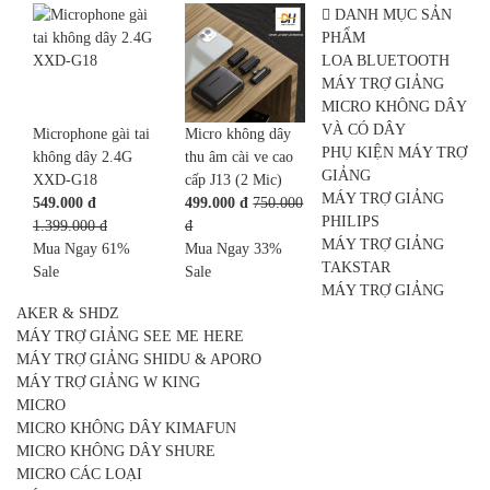
DANH MỤC SẢN
PHẨM
LOA BLUETOOTH
MÁY TRỢ GIẢNG
MICRO KHÔNG DÂY
VÀ CÓ DÂY
Microphone gài tai
Micro không dây
PHỤ KIỆN MÁY TRỢ
không dây 2.4G
thu âm cài ve cao
GIẢNG
XXD-G18
cấp J13 (2 Mic)
MÁY TRỢ GIẢNG
549.000 đ
499.000 đ
750.000
PHILIPS
1.399.000 đ
đ
MÁY TRỢ GIẢNG
Mua Ngay
61%
Mua Ngay
33%
TAKSTAR
Sale
Sale
MÁY TRỢ GIẢNG
AKER & SHDZ
MÁY TRỢ GIẢNG SEE ME HERE
MÁY TRỢ GIẢNG SHIDU & APORO
MÁY TRỢ GIẢNG W KING
MICRO
MICRO KHÔNG DÂY KIMAFUN
MICRO KHÔNG DÂY SHURE
MICRO CÁC LOẠI