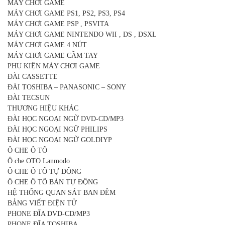
MÁY CHƠI GAME
MÁY CHƠI GAME PS1, PS2, PS3, PS4
MÁY CHƠI GAME PSP , PSVITA
MÁY CHƠI GAME NINTENDO WII , DS , DSXL
MÁY CHƠI GAME 4 NÚT
MÁY CHƠI GAME CẦM TAY
PHỤ KIỆN MÁY CHƠI GAME
ĐÀI CASSETTE
ĐÀI TOSHIBA – PANASONIC – SONY
ĐÀI TECSUN
THƯƠNG HIỆU KHÁC
ĐÀI HỌC NGOẠI NGỮ DVD-CD/MP3
ĐÀI HỌC NGOẠI NGỮ PHILIPS
ĐÀI HỌC NGOẠI NGỮ GOLDIYP
Ô CHE Ô TÔ
Ô che OTO Lanmodo
Ô CHE Ô TÔ TỰ ĐỘNG
Ô CHE Ô TÔ BÁN TỰ ĐỘNG
HỆ THỐNG QUAN SÁT BAN ĐÊM
BẢNG VIẾT ĐIỆN TỬ
PHONE ĐĨA DVD-CD/MP3
PHONE ĐĨA TOSHIBA