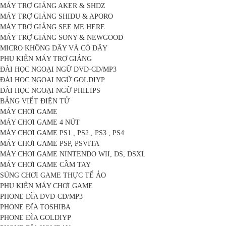
MÁY TRỢ GIẢNG AKER & SHDZ
MÁY TRỢ GIẢNG SHIDU & APORO
MÁY TRỢ GIẢNG SEE ME HERE
MÁY TRỢ GIẢNG SONY & NEWGOOD
MICRO KHÔNG DÂY VÀ CÓ DÂY
PHỤ KIỆN MÁY TRỢ GIẢNG
ĐÀI HỌC NGOẠI NGỮ DVD-CD/MP3
ĐÀI HỌC NGOẠI NGỮ GOLDIYP
ĐÀI HỌC NGOẠI NGỮ PHILIPS
BẢNG VIẾT ĐIỆN TỬ
MÁY CHƠI GAME
MÁY CHƠI GAME 4 NÚT
MÁY CHƠI GAME PS1 , PS2 , PS3 , PS4
MÁY CHƠI GAME PSP, PSVITA
MÁY CHƠI GAME NINTENDO WII, DS, DSXL
MÁY CHƠI GAME CẦM TAY
SÚNG CHƠI GAME THỰC TẾ ẢO
PHỤ KIỆN MÁY CHƠI GAME
PHONE ĐĨA DVD-CD/MP3
PHONE ĐĨA TOSHIBA
PHONE ĐĨA GOLDIYP