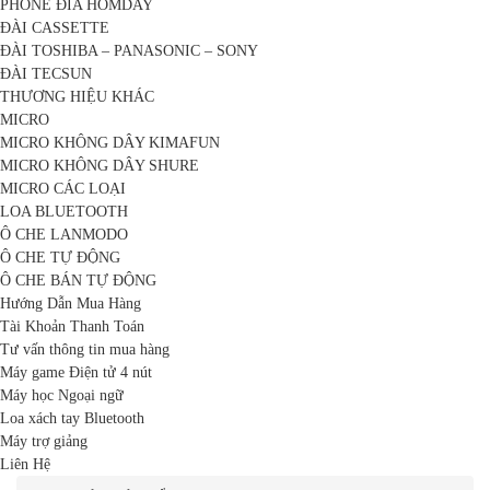
PHONE ĐĨA HOMDAY
ĐÀI CASSETTE
ĐÀI TOSHIBA – PANASONIC – SONY
ĐÀI TECSUN
THƯƠNG HIỆU KHÁC
MICRO
MICRO KHÔNG DÂY KIMAFUN
MICRO KHÔNG DÂY SHURE
MICRO CÁC LOẠI
LOA BLUETOOTH
Ô CHE LANMODO
Ô CHE TỰ ĐỘNG
Ô CHE BÁN TỰ ĐỘNG
Hướng Dẫn Mua Hàng
Tài Khoản Thanh Toán
Tư vấn thông tin mua hàng
Máy game Điện tử 4 nút
Máy học Ngoại ngữ
Loa xách tay Bluetooth
Máy trợ giảng
Liên Hệ