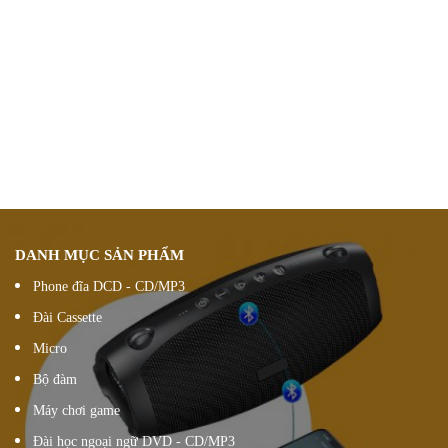
Chính sách ưu đãi
giảm giá theo đơn hàng
Vận chuyển hàng
nhanh chóng chính xác
Chúng tôi luôn
hỗ trợ khách hàng 24/7
Đổi hàng 15 ngày
DANH MỤC SẢN PHẨM
Phone đĩa DCD - CD/MP3
Đài Cassette
Micro
Bộ đàm
Máy chơi game
Đài học ngoại ngữ DVD - CD/MP3