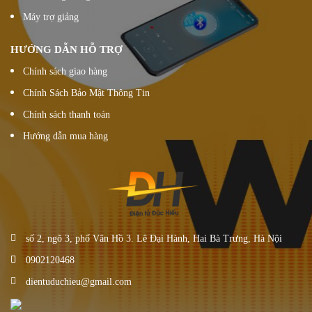
Máy trợ giảng
HƯỚNG DẪN HỖ TRỢ
Chính sách giao hàng
Chính Sách Bảo Mật Thông Tin
Chính sách thanh toán
Hướng dẫn mua hàng
số 2, ngõ 3, phố Vân Hồ 3. Lê Đại Hành, Hai Bà Trưng, Hà Nội
0902120468
dientuduchieu@gmail.com