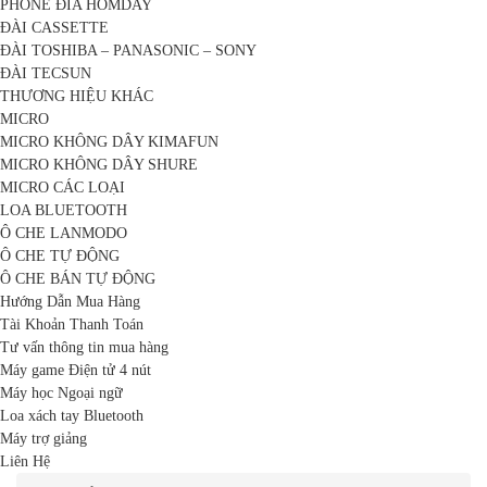
PHONE ĐĨA HOMDAY
ĐÀI CASSETTE
ĐÀI TOSHIBA – PANASONIC – SONY
ĐÀI TECSUN
THƯƠNG HIỆU KHÁC
MICRO
MICRO KHÔNG DÂY KIMAFUN
MICRO KHÔNG DÂY SHURE
MICRO CÁC LOẠI
LOA BLUETOOTH
Ô CHE LANMODO
Ô CHE TỰ ĐỘNG
Ô CHE BÁN TỰ ĐỘNG
Hướng Dẫn Mua Hàng
Tài Khoản Thanh Toán
Tư vấn thông tin mua hàng
Máy game Điện tử 4 nút
Máy học Ngoại ngữ
Loa xách tay Bluetooth
Máy trợ giảng
Liên Hệ