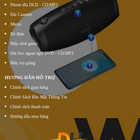
Phone đĩa DCD - CD/MP3
Đài Cassette
Micro
Bộ đàm
Máy chơi game
Đài học ngoại ngữ DVD - CD/MP3
Máy trợ giảng
HƯỚNG DẪN HỖ TRỢ
Chính sách giao hàng
Chính Sách Bảo Mật Thông Tin
Chính sách thanh toán
Hướng dẫn mua hàng