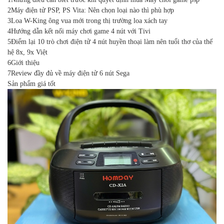
2
Máy điện tử PSP, PS Vita: Nên chọn loại nào thì phù hợp
3
Loa W-King ông vua mới trong thị trường loa xách tay
4
Hướng dẫn kết nối máy chơi game 4 nút với Tivi
5
Điểm lại 10 trò chơi điện tử 4 nút huyền thoại làm nên tuổi thơ của thế
hệ 8x, 9x Việt
6
Giới thiệu
7
Review đầy đủ về máy điện tử 6 nút Sega
Sản phẩm giá tốt