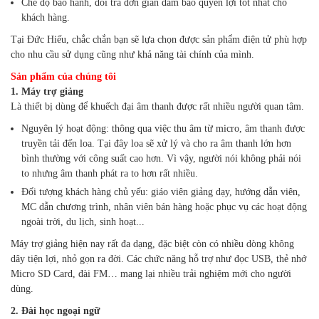
Chế độ bảo hành, đổi trả đơn giản đảm bảo quyền lợi tốt nhất cho
khách hàng.
Tại Đức Hiếu, chắc chắn bạn sẽ lựa chọn được sản phẩm điện tử phù hợp
cho nhu cầu sử dụng cũng như khả năng tài chính của mình.
Sản phẩm của chúng tôi
1. Máy trợ giảng
Là thiết bị dùng để khuếch đại âm thanh được rất nhiều người quan tâm.
Nguyên lý hoạt động: thông qua việc thu âm từ micro, âm thanh được
truyền tải đến loa. Tại đây loa sẽ xử lý và cho ra âm thanh lớn hơn
bình thường với công suất cao hơn. Vì vậy, người nói không phải nói
to nhưng âm thanh phát ra to hơn rất nhiều.
Đối tượng khách hàng chủ yếu: giáo viên giảng dạy, hướng dẫn viên,
MC dẫn chương trình, nhân viên bán hàng hoặc phục vụ các hoạt động
ngoài trời, du lịch, sinh hoạt...
Máy trợ giảng hiện nay rất đa dạng, đặc biệt còn có nhiều dòng không
dây tiện lợi, nhỏ gọn ra đời. Các chức năng hỗ trợ như đọc USB, thẻ nhớ
Micro SD Card, đài FM… mang lại nhiều trải nghiệm mới cho người
dùng.
2. Đài học ngoại ngữ