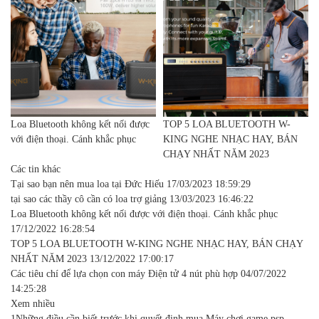
Loa Bluetooth không kết nối được
TOP 5 LOA BLUETOOTH W-
với điện thoại. Cánh khắc phục
KING NGHE NHẠC HAY, BÁN
CHẠY NHẤT NĂM 2023
Các tin khác
Tại sao bạn nên mua loa tại Đức Hiếu
17/03/2023 18:59:29
tại sao các thầy cô cần có loa trợ giảng
13/03/2023 16:46:22
Loa Bluetooth không kết nối được với điện thoại. Cánh khắc phục
17/12/2022 16:28:54
TOP 5 LOA BLUETOOTH W-KING NGHE NHẠC HAY, BÁN CHẠY
NHẤT NĂM 2023
13/12/2022 17:00:17
Các tiêu chí để lựa chọn con máy Điện tử 4 nút phù hợp
04/07/2022
14:25:28
Xem nhiều
1
Những điều cần biết trước khi quyết định mua Máy chơi game psp