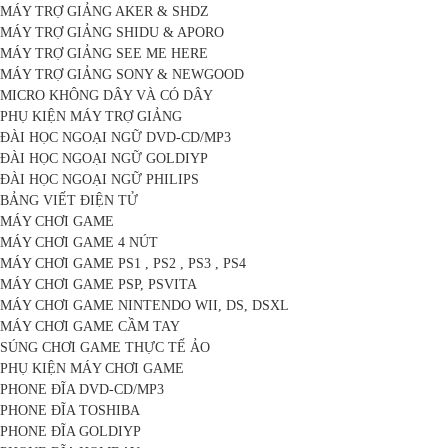
MÁY TRỢ GIẢNG AKER & SHDZ
MÁY TRỢ GIẢNG SHIDU & APORO
MÁY TRỢ GIẢNG SEE ME HERE
MÁY TRỢ GIẢNG SONY & NEWGOOD
MICRO KHÔNG DÂY VÀ CÓ DÂY
PHỤ KIỆN MÁY TRỢ GIẢNG
ĐÀI HỌC NGOẠI NGỮ DVD-CD/MP3
ĐÀI HỌC NGOẠI NGỮ GOLDIYP
ĐÀI HỌC NGOẠI NGỮ PHILIPS
BẢNG VIẾT ĐIỆN TỬ
MÁY CHƠI GAME
MÁY CHƠI GAME 4 NÚT
MÁY CHƠI GAME PS1 , PS2 , PS3 , PS4
MÁY CHƠI GAME PSP, PSVITA
MÁY CHƠI GAME NINTENDO WII, DS, DSXL
MÁY CHƠI GAME CẦM TAY
SÚNG CHƠI GAME THỰC TẾ ẢO
PHỤ KIỆN MÁY CHƠI GAME
PHONE ĐĨA DVD-CD/MP3
PHONE ĐĨA TOSHIBA
PHONE ĐĨA GOLDIYP