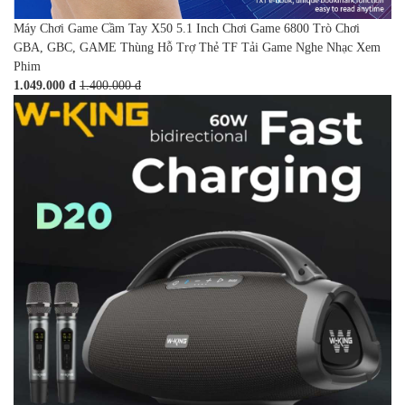
Máy Chơi Game Cầm Tay X50 5.1 Inch Chơi Game 6800 Trò Chơi
GBA, GBC, GAME Thùng Hỗ Trợ Thẻ TF Tải Game Nghe Nhạc Xem
Phim
1.049.000 đ
1.400.000 đ