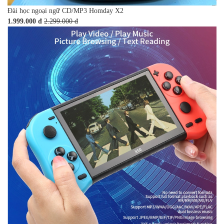
Đài học ngoại ngữ CD/MP3 Homday X2
1.999.000 đ
2.299.000 đ