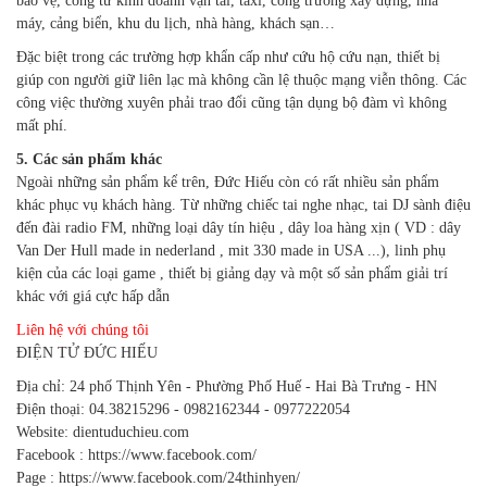
bảo vệ, công tư kinh doanh vận tải, taxi, công trường xây dựng, nhà
máy, cảng biển, khu du lịch, nhà hàng, khách sạn…
Đặc biệt trong các trường hợp khẩn cấp như cứu hộ cứu nạn, thiết bị
giúp con người giữ liên lạc mà không cần lệ thuộc mạng viễn thông. Các
công việc thường xuyên phải trao đổi cũng tận dụng bộ đàm vì không
mất phí.
5. Các sản phẩm khác
Ngoài những sản phẩm kể trên, Đức Hiếu còn có rất nhiều sản phẩm
khác phục vụ khách hàng. Từ những chiếc tai nghe nhạc, tai DJ sành điệu
đến đài radio FM, những loại dây tín hiệu , dây loa hàng xịn ( VD : dây
Van Der Hull made in nederland , mit 330 made in USA ...), linh phụ
kiện của các loại game , thiết bị giảng dạy và một số sản phẩm giải trí
khác với giá cực hấp dẫn
Liên hệ với chúng tôi
ĐIỆN TỬ ĐỨC HIẾU
Địa chỉ: 24 phố Thịnh Yên - Phường Phố Huế - Hai Bà Trưng - HN
Điện thoại: 04.38215296 - 0982162344 - 0977222054
Website: dientuduchieu.com
Facebook : https://www.facebook.com/
Page : https://www.facebook.com/24thinhyen/