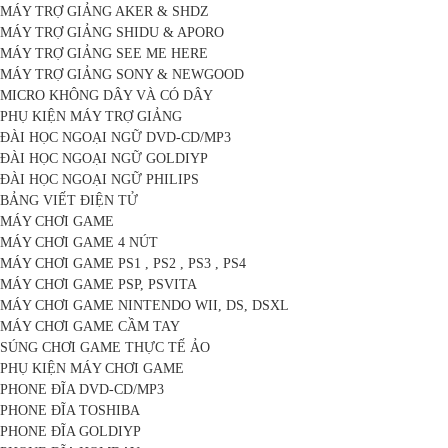
MÁY TRỢ GIẢNG AKER & SHDZ
MÁY TRỢ GIẢNG SHIDU & APORO
MÁY TRỢ GIẢNG SEE ME HERE
MÁY TRỢ GIẢNG SONY & NEWGOOD
MICRO KHÔNG DÂY VÀ CÓ DÂY
PHỤ KIỆN MÁY TRỢ GIẢNG
ĐÀI HỌC NGOẠI NGỮ DVD-CD/MP3
ĐÀI HỌC NGOẠI NGỮ GOLDIYP
ĐÀI HỌC NGOẠI NGỮ PHILIPS
BẢNG VIẾT ĐIỆN TỬ
MÁY CHƠI GAME
MÁY CHƠI GAME 4 NÚT
MÁY CHƠI GAME PS1 , PS2 , PS3 , PS4
MÁY CHƠI GAME PSP, PSVITA
MÁY CHƠI GAME NINTENDO WII, DS, DSXL
MÁY CHƠI GAME CẦM TAY
SÚNG CHƠI GAME THỰC TẾ ẢO
PHỤ KIỆN MÁY CHƠI GAME
PHONE ĐĨA DVD-CD/MP3
PHONE ĐĨA TOSHIBA
PHONE ĐĨA GOLDIYP