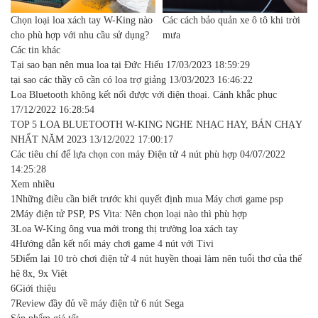
Chọn loại loa xách tay W-King nào
Các cách bảo quản xe ô tô khi trời
cho phù hợp với nhu cầu sử dụng?
mưa
Các tin khác
Tại sao bạn nên mua loa tại Đức Hiếu
17/03/2023 18:59:29
tại sao các thầy cô cần có loa trợ giảng
13/03/2023 16:46:22
Loa Bluetooth không kết nối được với điện thoại. Cánh khắc phục
17/12/2022 16:28:54
TOP 5 LOA BLUETOOTH W-KING NGHE NHẠC HAY, BÁN CHẠY
NHẤT NĂM 2023
13/12/2022 17:00:17
Các tiêu chí để lựa chọn con máy Điện tử 4 nút phù hợp
04/07/2022
14:25:28
Xem nhiều
1
Những điều cần biết trước khi quyết định mua Máy chơi game psp
2
Máy điện tử PSP, PS Vita: Nên chọn loại nào thì phù hợp
3
Loa W-King ông vua mới trong thị trường loa xách tay
4
Hướng dẫn kết nối máy chơi game 4 nút với Tivi
5
Điểm lại 10 trò chơi điện tử 4 nút huyền thoại làm nên tuổi thơ của thế
hệ 8x, 9x Việt
6
Giới thiệu
7
Review đầy đủ về máy điện tử 6 nút Sega