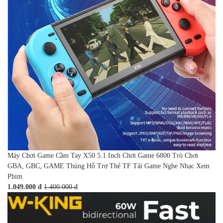
Máy Chơi Game Cầm Tay X50 5.1 Inch Chơi Game 6800 Trò Chơi
GBA, GBC, GAME Thùng Hỗ Trợ Thẻ TF Tải Game Nghe Nhạc Xem
Phim
1.049.000 đ
1.400.000 đ