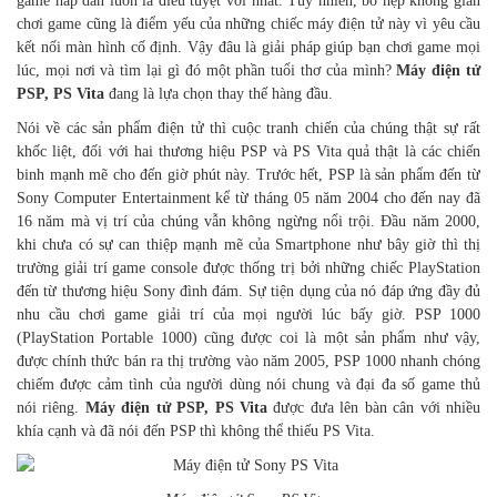
game hấp dẫn luôn là điều tuyệt vời nhất. Tuy nhiên, bó hẹp không gian
chơi game cũng là điểm yếu của những chiếc máy điện tử này vì yêu cầu
kết nối màn hình cố định. Vậy đâu là giải pháp giúp bạn chơi game mọi
lúc, mọi nơi và tìm lại gì đó một phần tuổi thơ của mình?
Máy điện tử
PSP, PS Vita
đang là lựa chọn thay thế hàng đầu.
Nói về các sản phẩm điện tử thì cuộc tranh chiến của chúng thật sự rất
khốc liệt, đối với hai thương hiệu PSP và PS Vita quả thật là các chiến
binh mạnh mẽ cho đến giờ phút này. Trước hết, PSP là sản phẩm đến từ
Sony Computer Entertainment kể từ tháng 05 năm 2004 cho đến nay đã
16 năm mà vị trí của chúng vẫn không ngừng nổi trội.
Đầu năm 2000,
khi chưa có sự can thiệp mạnh mẽ của Smartphone như bây giờ thì thị
trường giải trí game console được thống trị bởi những chiếc PlayStation
đến từ thương hiệu Sony đình đám. Sự tiện dụng của nó đáp ứng đầy đủ
nhu cầu chơi game giải trí của mọi người lúc bấy giờ. PSP 1000
(PlayStation Portable 1000) cũng được coi là một sản phẩm như vậy,
được chính thức bán ra thị trường vào năm 2005, PSP 1000 nhanh chóng
chiếm được cảm tình của người dùng nói chung và đại đa số game thủ
nói riêng.
Máy điện tử PSP, PS Vita
được đưa lên bàn cân với nhiều
khía cạnh và đã nói đến PSP thì không thể thiếu PS Vita.