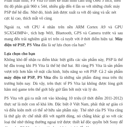
Phần màn hình, PS Vita có thiết kế màn hình cảm ứng Oled 5 inch, hiển
thị độ phân giải 960 x 544, nhiều gấp đến 4 lần so với những chiếc máy
PSP thế hệ đầu. Nhờ đó, hình ảnh được xuất ra với độ sáng và sắc nét
cực kì cao, thích mắt vô cùng.
Ngoài ra, với CPU 4 nhân trên nền ARM Cortex A9 và GPU
SGX543MP4+, tích hợp Wifi, Bluetooth, GPS và Camera trước và sau
mang đến trải nghiệm giải trí trên cả tuyệt vời ở thời điểm hiện tại.
Máy
điện tử PSP, PS Vita
đâu là sự lựa chọn của bạn?
Lựa chọn cho bạn
Không khó để nhận ra điểm khác biệt giữa các sản phẩm này, PSP là thế
hệ đầu trong khi PS Vita là thế hệ thứ hai. Rõ ràng PS Vita là sản phẩm
vượt trội hơn hẳn về mặt cấu hình, hiệu năng so với PSP. Cả 2 sản phẩm
máy
điện tử PSP, PS Vita
đều là những sản phẩm đáng mua trên thị
trường hiện nay.
Dù vậy, trên thực tế PS Vita lại không được lòng giới
hâm mộ game trên thế giới bấy giờ lắm bởi một vài lý do.
PS Vita với giá ra mắt rơi vào khoảng 10 triệu (ở thời điểm 2011-2012)
thực sự là một con số khá lớn. Đặc biệt ở Việt Nam, phải thật sự giàu có
và điều kiện mới có thể sở hữu sản phẩm này. Thẻ nhớ của PS Vita cũng
là thứ gây ức chế nhất đối với người dùng, nó chẳng khác gì so với các
loại thẻ nhớ thông thường ngoại trừ được thiết kế độc quyền bởi Sony để