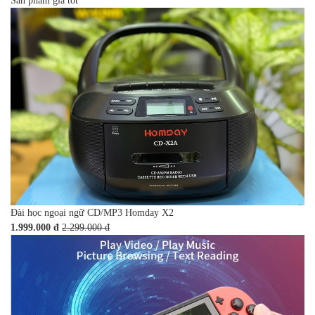
Sản phẩm giá tốt
Đài học ngoại ngữ CD/MP3 Homday X2
1.999.000 đ
2.299.000 đ