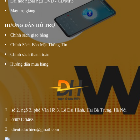
Đài học ngoại ngữ DVD - CD/MP3
Máy trợ giảng
HƯỚNG DẪN HỖ TRỢ
Chính sách giao hàng
Chính Sách Bảo Mật Thông Tin
Chính sách thanh toán
Hướng dẫn mua hàng
số 2, ngõ 3, phố Vân Hồ 3. Lê Đại Hành, Hai Bà Trưng, Hà Nội
0902120468
dientuduchieu@gmail.com