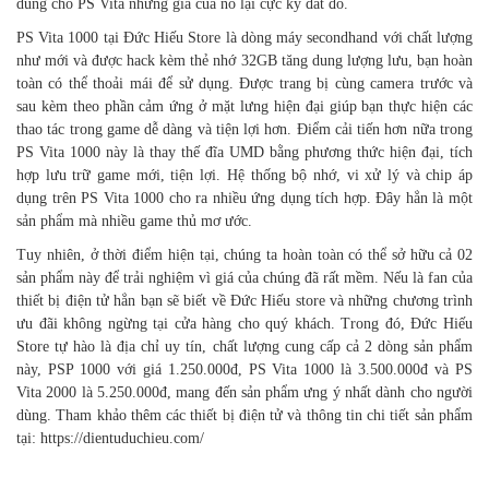
dùng cho PS Vita nhưng giá của nó lại cực kỳ đắt đỏ.
PS Vita 1000 tại Đức Hiếu Store là dòng máy secondhand với chất lượng
như mới và được hack kèm thẻ nhớ 32GB tăng dung lượng lưu, bạn hoàn
toàn có thể thoải mái để sử dụng. Được trang bị cùng camera trước và
sau kèm theo phần cảm ứng ở mặt lưng hiện đại giúp bạn thực hiện các
thao tác trong game dễ dàng và tiện lợi hơn. Điểm cải tiến hơn nữa trong
PS Vita 1000 này là thay thế đĩa UMD bằng phương thức hiện đại, tích
hợp lưu trữ game mới, tiện lợi. Hệ thống bộ nhớ, vi xử lý và chip áp
dụng trên PS Vita 1000 cho ra nhiều ứng dụng tích hợp. Đây hẳn là một
sản phẩm mà nhiều game thủ mơ ước
.
Tuy nhiên, ở thời điểm hiện tại, chúng ta hoàn toàn có thể sở hữu cả 02
sản phẩm này để trải nghiệm vì giá của chúng đã rất mềm. Nếu là fan của
thiết bị điện tử hẳn bạn sẽ biết về Đức Hiếu store và những chương trình
ưu đãi không ngừng tại cửa hàng cho quý khách. Trong đó, Đức Hiếu
Store tự hào là địa chỉ uy tín, chất lượng cung cấp cả 2 dòng sản phẩm
này, PSP 1000 với giá 1.250.000đ, PS Vita 1000 là 3.500.000đ và PS
Vita 2000 là 5.250.000đ, mang đến sản phẩm ưng ý nhất dành cho người
dùng. Tham khảo thêm các thiết bị điện tử và thông tin chi tiết sản phẩm
tại:
https://dientuduchieu.com/