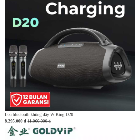
Loa bluetooth không dây W-King D20
8.295.000 đ
11.060.000 đ