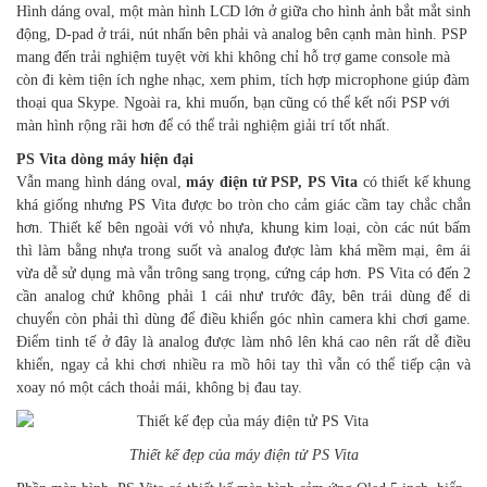
Hình dáng oval, một màn hình LCD lớn ở giữa cho hình ảnh bắt mắt sinh
động, D-pad ở trái, nút nhấn bên phải và analog bên cạnh màn hình. PSP
mang đến trải nghiệm tuyệt vời khi không chỉ hỗ trợ game console mà
còn đi kèm tiện ích nghe nhạc, xem phim, tích hợp microphone giúp đàm
thoại qua Skype. Ngoài ra, khi muốn, bạn cũng có thể kết nối PSP với
màn hình rộng rãi hơn để có thể trải nghiệm giải trí tốt nhất.
PS Vita dòng máy hiện đại
Vẫn mang hình dáng oval,
máy
điện tử PSP, PS Vita
có thiết kế khung
khá giống nhưng PS Vita được bo tròn cho cảm giác cầm tay chắc chắn
hơn. Thiết kế bên ngoài với vỏ nhựa, khung kim loại, còn các nút bấm
thì làm bằng nhựa trong suốt và analog được làm khá mềm mại, êm ái
vừa dễ sử dụng mà vẫn trông sang trọng, cứng cáp hơn. PS Vita có đến 2
cần analog chứ không phải 1 cái như trước đây, bên trái dùng để di
chuyển còn phải thì dùng để điều khiển góc nhìn camera khi chơi game.
Điểm tinh tế ở đây là analog được làm nhô lên khá cao nên rất dễ điều
khiển, ngay cả khi chơi nhiều ra mồ hôi tay thì vẫn có thể tiếp cận và
xoay nó một cách thoải mái, không bị đau tay.
Thiết kế đẹp của máy điện tử PS Vita