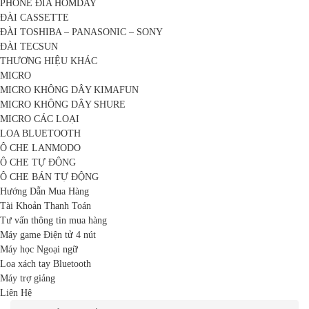
PHONE ĐĨA HOMDAY
ĐÀI CASSETTE
ĐÀI TOSHIBA – PANASONIC – SONY
ĐÀI TECSUN
THƯƠNG HIỆU KHÁC
MICRO
MICRO KHÔNG DÂY KIMAFUN
MICRO KHÔNG DÂY SHURE
MICRO CÁC LOẠI
LOA BLUETOOTH
Ô CHE LANMODO
Ô CHE TỰ ĐỘNG
Ô CHE BÁN TỰ ĐỘNG
Hướng Dẫn Mua Hàng
Tài Khoản Thanh Toán
Tư vấn thông tin mua hàng
Máy game Điện tử 4 nút
Máy học Ngoại ngữ
Loa xách tay Bluetooth
Máy trợ giảng
Liên Hệ