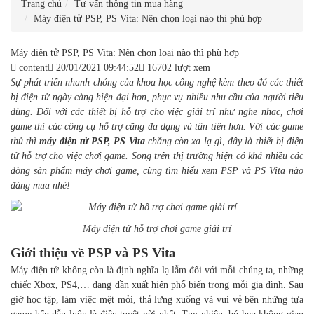
Trang chủ
Tư vấn thông tin mua hàng
Máy điện tử PSP, PS Vita: Nên chọn loại nào thì phù hợp
Máy điện tử PSP, PS Vita: Nên chọn loại nào thì phù hợp
content
20/01/2021 09:44:52
16702 lượt xem
Sự phát triển nhanh chóng của khoa học công nghệ kèm theo đó các thiết
bị điện tử ngày càng hiện đại hơn, phục vụ nhiều nhu cầu của người tiêu
dùng. Đối với các thiết bị hỗ trợ cho việc giải trí như nghe nhạc, chơi
game thì các công cụ hỗ trợ cũng đa dạng và tân tiến hơn. Với các game
thủ thì
máy điện tử PSP, PS Vita
chẳng còn xa lạ gì, đây là thiết bị điện
tử hỗ trợ cho việc chơi game. Song trên thị trường hiện có khá nhiều các
dòng sản phẩm máy chơi game, cùng tìm hiểu xem PSP và PS Vita nào
đáng mua nhé!
Máy điện tử hỗ trợ chơi game giải trí
Giới thiệu về PSP và PS Vita
Máy điện tử không còn là định nghĩa lạ lẫm đối với mỗi chúng ta, những
chiếc Xbox, PS4,… đang dần xuất hiện phổ biến trong mỗi gia đình. Sau
giờ học tập, làm việc mệt mỏi, thả lưng xuống và vui vẻ bên những tựa