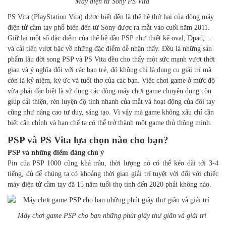
Máy điện tử Sony PS Vita
PS Vita (PlayStation Vita) được biết đến là thế hệ thứ hai của dòng máy
điện tử cầm tay phổ biến đến từ Sony được ra mắt vào cuối năm 2011.
Giữ lại một số đặc điểm của thế hệ đầu PSP như thiết kế oval, Dpad,…
và cải tiến vượt bậc về những đặc điểm dễ nhận thấy. Đều là những sản
phẩm lâu đời song PSP và PS Vita đều cho thấy một sức mạnh vượt thời
gian và ý nghĩa đối với các bạn trẻ, đó không chỉ là dụng cụ giải trí mà
còn là kỷ niệm, ký ức và tuổi thơ của các bạn. Việc chơi game ở mức độ
vừa phải đặc biệt là sử dụng các dòng máy chơi game chuyên dụng còn
giúp cải thiện, rèn luyện độ tinh nhanh của mắt và hoạt động của đôi tay
cũng như nâng cao tư duy, sáng tạo. Vì vậy mà game không xấu chỉ cần
biết cân chỉnh và hạn chế ta có thể trở thành một game thủ thông minh.
PSP và PS Vita lựa chọn nào cho bạn?
PSP và những điểm đáng chú ý
Pin của PSP 1000 cũng khá trâu, thời lượng nó có thể kéo dài tới 3-4
tiếng, đủ để chúng ta có khoảng thời gian giải trí tuyệt vời đối với chiếc
máy điện tử cầm tay đã 15 năm tuổi thọ tính đến 2020 phải không nào.
Máy chơi game PSP cho bạn những phút giây thư giãn và giải trí