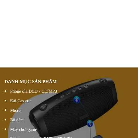
Chính sách ưu đãi
giảm giá theo đơn hàng
Vận chuyển hàng
nhanh chóng chính xác
Chúng tôi luôn
hỗ trợ khách hàng 24/7
Đổi hàng 15 ngày
DANH MỤC SẢN PHẨM
Phone đĩa DCD - CD/MP3
Đài Cassette
Micro
Bộ đàm
Máy chơi game