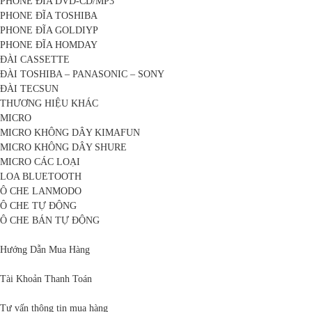
PHONE ĐĨA DVD-CD/MP3
PHONE ĐĨA TOSHIBA
PHONE ĐĨA GOLDIYP
PHONE ĐĨA HOMDAY
ĐÀI CASSETTE
ĐÀI TOSHIBA – PANASONIC – SONY
ĐÀI TECSUN
THƯƠNG HIỆU KHÁC
MICRO
MICRO KHÔNG DÂY KIMAFUN
MICRO KHÔNG DÂY SHURE
MICRO CÁC LOẠI
LOA BLUETOOTH
Ô CHE LANMODO
Ô CHE TỰ ĐỘNG
Ô CHE BÁN TỰ ĐỘNG
Hướng Dẫn Mua Hàng
Tài Khoản Thanh Toán
Tư vấn thông tin mua hàng