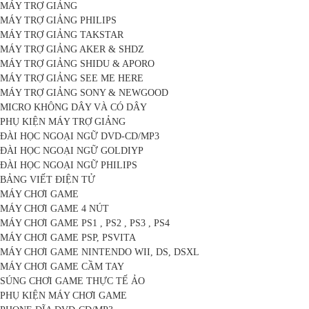
MÁY TRỢ GIẢNG
MÁY TRỢ GIẢNG PHILIPS
MÁY TRỢ GIẢNG TAKSTAR
MÁY TRỢ GIẢNG AKER & SHDZ
MÁY TRỢ GIẢNG SHIDU & APORO
MÁY TRỢ GIẢNG SEE ME HERE
MÁY TRỢ GIẢNG SONY & NEWGOOD
MICRO KHÔNG DÂY VÀ CÓ DÂY
PHỤ KIỆN MÁY TRỢ GIẢNG
ĐÀI HỌC NGOẠI NGỮ DVD-CD/MP3
ĐÀI HỌC NGOẠI NGỮ GOLDIYP
ĐÀI HỌC NGOẠI NGỮ PHILIPS
BẢNG VIẾT ĐIỆN TỬ
MÁY CHƠI GAME
MÁY CHƠI GAME 4 NÚT
MÁY CHƠI GAME PS1 , PS2 , PS3 , PS4
MÁY CHƠI GAME PSP, PSVITA
MÁY CHƠI GAME NINTENDO WII, DS, DSXL
MÁY CHƠI GAME CẦM TAY
SÚNG CHƠI GAME THỰC TẾ ẢO
PHỤ KIỆN MÁY CHƠI GAME