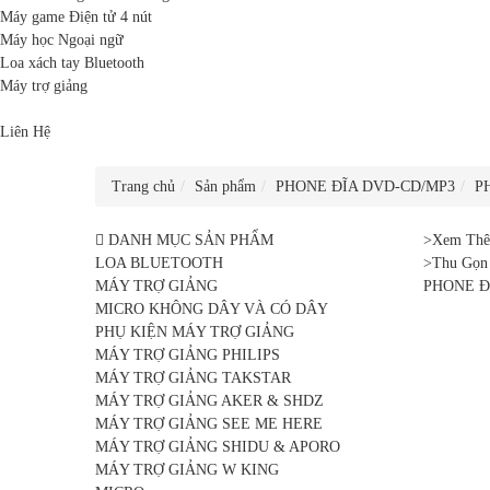
Máy game Điện tử 4 nút
Máy học Ngoại ngữ
Loa xách tay Bluetooth
Máy trợ giảng
Liên Hệ
Trang chủ
Sản phẩm
PHONE ĐĨA DVD-CD/MP3
P
DANH MỤC SẢN PHẨM
>Xem Th
LOA BLUETOOTH
>Thu Gọn
MÁY TRỢ GIẢNG
PHONE Đ
MICRO KHÔNG DÂY VÀ CÓ DÂY
PHỤ KIỆN MÁY TRỢ GIẢNG
MÁY TRỢ GIẢNG PHILIPS
MÁY TRỢ GIẢNG TAKSTAR
MÁY TRỢ GIẢNG AKER & SHDZ
MÁY TRỢ GIẢNG SEE ME HERE
MÁY TRỢ GIẢNG SHIDU & APORO
MÁY TRỢ GIẢNG W KING