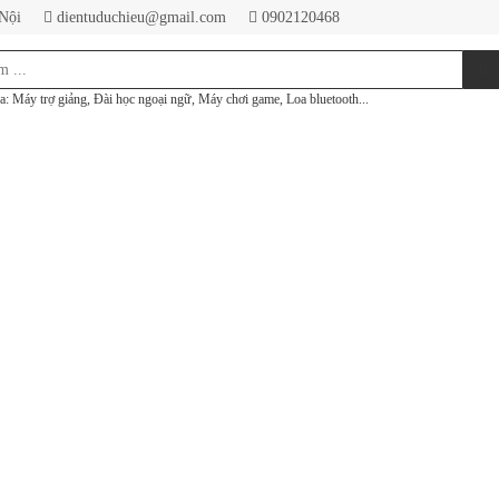
 Nội
dientuduchieu@gmail.com
0902120468
a: Máy trợ giảng, Đài học ngoại ngữ, Máy chơi game, Loa bluetooth...