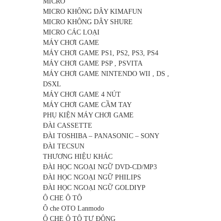
MICRO
MICRO KHÔNG DÂY KIMAFUN
MICRO KHÔNG DÂY SHURE
MICRO CÁC LOẠI
MÁY CHƠI GAME
MÁY CHƠI GAME PS1, PS2, PS3, PS4
MÁY CHƠI GAME PSP , PSVITA
MÁY CHƠI GAME NINTENDO WII , DS ,
DSXL
MÁY CHƠI GAME 4 NÚT
MÁY CHƠI GAME CẦM TAY
PHỤ KIỆN MÁY CHƠI GAME
ĐÀI CASSETTE
ĐÀI TOSHIBA – PANASONIC – SONY
ĐÀI TECSUN
THƯƠNG HIỆU KHÁC
ĐÀI HỌC NGOẠI NGỮ DVD-CD/MP3
ĐÀI HỌC NGOẠI NGỮ PHILIPS
ĐÀI HỌC NGOẠI NGỮ GOLDIYP
Ô CHE Ô TÔ
Ô che OTO Lanmodo
Ô CHE Ô TÔ TỰ ĐỘNG