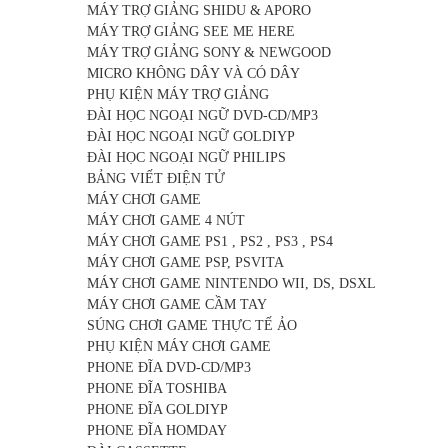
MÁY TRỢ GIẢNG SHIDU & APORO
MÁY TRỢ GIẢNG SEE ME HERE
MÁY TRỢ GIẢNG SONY & NEWGOOD
MICRO KHÔNG DÂY VÀ CÓ DÂY
PHỤ KIỆN MÁY TRỢ GIẢNG
ĐÀI HỌC NGOẠI NGỮ DVD-CD/MP3
ĐÀI HỌC NGOẠI NGỮ GOLDIYP
ĐÀI HỌC NGOẠI NGỮ PHILIPS
BẢNG VIẾT ĐIỆN TỬ
MÁY CHƠI GAME
MÁY CHƠI GAME 4 NÚT
MÁY CHƠI GAME PS1 , PS2 , PS3 , PS4
MÁY CHƠI GAME PSP, PSVITA
MÁY CHƠI GAME NINTENDO WII, DS, DSXL
MÁY CHƠI GAME CẦM TAY
SÚNG CHƠI GAME THỰC TẾ ẢO
PHỤ KIỆN MÁY CHƠI GAME
PHONE ĐĨA DVD-CD/MP3
PHONE ĐĨA TOSHIBA
PHONE ĐĨA GOLDIYP
PHONE ĐĨA HOMDAY