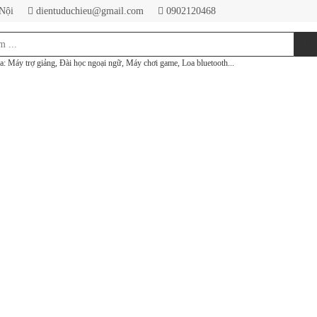
 Nội
dientuduchieu@gmail.com
0902120468
a: Máy trợ giảng, Đài học ngoại ngữ, Máy chơi game, Loa bluetooth...