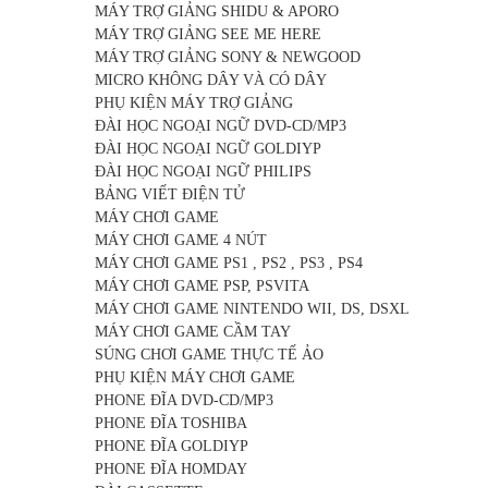
MÁY TRỢ GIẢNG SHIDU & APORO
MÁY TRỢ GIẢNG SEE ME HERE
MÁY TRỢ GIẢNG SONY & NEWGOOD
MICRO KHÔNG DÂY VÀ CÓ DÂY
PHỤ KIỆN MÁY TRỢ GIẢNG
ĐÀI HỌC NGOẠI NGỮ DVD-CD/MP3
ĐÀI HỌC NGOẠI NGỮ GOLDIYP
ĐÀI HỌC NGOẠI NGỮ PHILIPS
BẢNG VIẾT ĐIỆN TỬ
MÁY CHƠI GAME
MÁY CHƠI GAME 4 NÚT
MÁY CHƠI GAME PS1 , PS2 , PS3 , PS4
MÁY CHƠI GAME PSP, PSVITA
MÁY CHƠI GAME NINTENDO WII, DS, DSXL
MÁY CHƠI GAME CẦM TAY
SÚNG CHƠI GAME THỰC TẾ ẢO
PHỤ KIỆN MÁY CHƠI GAME
PHONE ĐĨA DVD-CD/MP3
PHONE ĐĨA TOSHIBA
PHONE ĐĨA GOLDIYP
PHONE ĐĨA HOMDAY