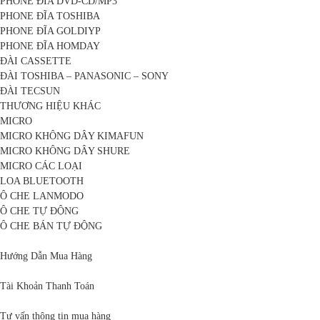
PHONE ĐĨA DVD-CD/MP3
PHONE ĐĨA TOSHIBA
PHONE ĐĨA GOLDIYP
PHONE ĐĨA HOMDAY
ĐÀI CASSETTE
ĐÀI TOSHIBA – PANASONIC – SONY
ĐÀI TECSUN
THƯƠNG HIỆU KHÁC
MICRO
MICRO KHÔNG DÂY KIMAFUN
MICRO KHÔNG DÂY SHURE
MICRO CÁC LOẠI
LOA BLUETOOTH
Ô CHE LANMODO
Ô CHE TỰ ĐỘNG
Ô CHE BÁN TỰ ĐỘNG
Hướng Dẫn Mua Hàng
Tài Khoản Thanh Toán
Tư vấn thông tin mua hàng