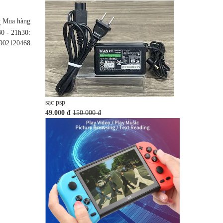
Mua hàng
0 - 21h30:
902120468
sạc psp
49.000 đ
150.000 đ