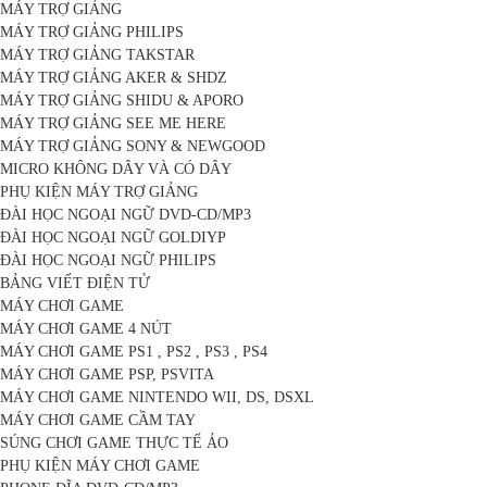
MÁY TRỢ GIẢNG
MÁY TRỢ GIẢNG PHILIPS
MÁY TRỢ GIẢNG TAKSTAR
MÁY TRỢ GIẢNG AKER & SHDZ
MÁY TRỢ GIẢNG SHIDU & APORO
MÁY TRỢ GIẢNG SEE ME HERE
MÁY TRỢ GIẢNG SONY & NEWGOOD
MICRO KHÔNG DÂY VÀ CÓ DÂY
PHỤ KIỆN MÁY TRỢ GIẢNG
ĐÀI HỌC NGOẠI NGỮ DVD-CD/MP3
ĐÀI HỌC NGOẠI NGỮ GOLDIYP
ĐÀI HỌC NGOẠI NGỮ PHILIPS
BẢNG VIẾT ĐIỆN TỬ
MÁY CHƠI GAME
MÁY CHƠI GAME 4 NÚT
MÁY CHƠI GAME PS1 , PS2 , PS3 , PS4
MÁY CHƠI GAME PSP, PSVITA
MÁY CHƠI GAME NINTENDO WII, DS, DSXL
MÁY CHƠI GAME CẦM TAY
SÚNG CHƠI GAME THỰC TẾ ẢO
PHỤ KIỆN MÁY CHƠI GAME