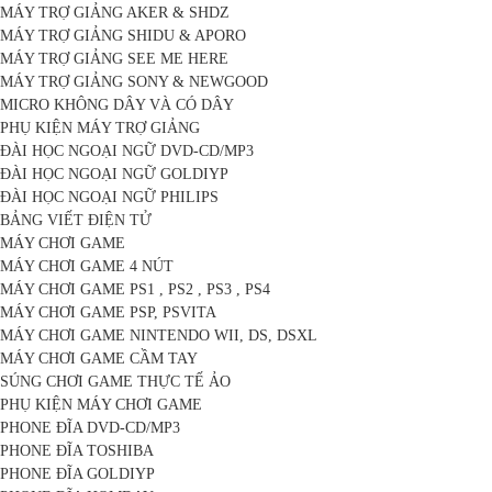
MÁY TRỢ GIẢNG AKER & SHDZ
MÁY TRỢ GIẢNG SHIDU & APORO
MÁY TRỢ GIẢNG SEE ME HERE
MÁY TRỢ GIẢNG SONY & NEWGOOD
MICRO KHÔNG DÂY VÀ CÓ DÂY
PHỤ KIỆN MÁY TRỢ GIẢNG
ĐÀI HỌC NGOẠI NGỮ DVD-CD/MP3
ĐÀI HỌC NGOẠI NGỮ GOLDIYP
ĐÀI HỌC NGOẠI NGỮ PHILIPS
BẢNG VIẾT ĐIỆN TỬ
MÁY CHƠI GAME
MÁY CHƠI GAME 4 NÚT
MÁY CHƠI GAME PS1 , PS2 , PS3 , PS4
MÁY CHƠI GAME PSP, PSVITA
MÁY CHƠI GAME NINTENDO WII, DS, DSXL
MÁY CHƠI GAME CẦM TAY
SÚNG CHƠI GAME THỰC TẾ ẢO
PHỤ KIỆN MÁY CHƠI GAME
PHONE ĐĨA DVD-CD/MP3
PHONE ĐĨA TOSHIBA
PHONE ĐĨA GOLDIYP