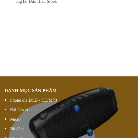
ủng hộ Đức Hiếu Store.
Chính sách ưu đãi
giảm giá theo đơn hàng
Vận chuyển hàng
nhanh chóng chính xác
Chúng tôi luôn
hỗ trợ khách hàng 24/7
Đổi hàng 15 ngày
DANH MỤC SẢN PHẨM
Phone đĩa DCD - CD/MP3
Đài Cassette
Micro
Bộ đàm