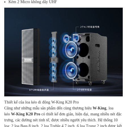
Kèm 2 Micro không dây UHF
Thiết kế của loa kéo di động W-King K20 Pro
Cũng như những mẫu sản phẩm đến cùng thương hiệu
W-King
, loa
kéo
W-King K20 Pro
có thiết kế đơn giản, hiện đại, mang nhiều nét đặc
trưng, các đường nét tinh tế, được nhiều người yêu thích. Hệ thống 10
loa: 2 loa Bass 8 inch, 2 loa Treble 4.7 inch, 6 loa Trung 2 inch được kết