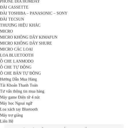
PHONE ĐĨA HOMDAY
ĐÀI CASSETTE
ĐÀI TOSHIBA – PANASONIC – SONY
ĐÀI TECSUN
THƯƠNG HIỆU KHÁC
MICRO
MICRO KHÔNG DÂY KIMAFUN
MICRO KHÔNG DÂY SHURE
MICRO CÁC LOẠI
LOA BLUETOOTH
Ô CHE LANMODO
Ô CHE TỰ ĐỘNG
Ô CHE BÁN TỰ ĐỘNG
Hướng Dẫn Mua Hàng
Tài Khoản Thanh Toán
Tư vấn thông tin mua hàng
Máy game Điện tử 4 nút
Máy học Ngoại ngữ
Loa xách tay Bluetooth
Máy trợ giảng
Liên Hệ