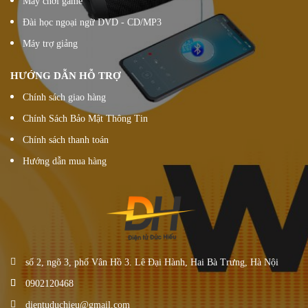
Máy chơi game
Đài học ngoại ngữ DVD - CD/MP3
Máy trợ giảng
HƯỚNG DẪN HỖ TRỢ
Chính sách giao hàng
Chính Sách Bảo Mật Thông Tin
Chính sách thanh toán
Hướng dẫn mua hàng
số 2, ngõ 3, phố Vân Hồ 3. Lê Đại Hành, Hai Bà Trưng, Hà Nội
0902120468
dientuduchieu@gmail.com