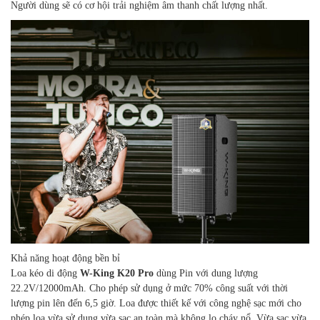
Người dùng sẽ có cơ hội trải nghiệm âm thanh chất lượng nhất.
Khả năng hoạt động bền bỉ
Loa kéo di động
W-King K20 Pro
dùng Pin với dung lượng
22.2V/12000mAh. Cho phép sử dụng ở mức 70% công suất với thời
lượng pin lên đến 6,5 giờ. Loa được thiết kế với công nghệ sạc mới cho
phép loa vừa sử dụng vừa sạc an toàn mà không lo cháy nổ. Vừa sạc vừa