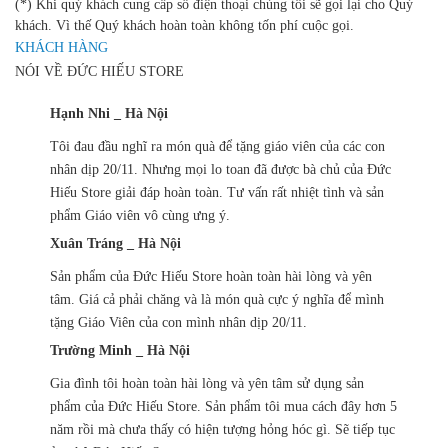
(*) Khi quý khách cung cấp số điện thoại chúng tôi sẽ gọi lại cho Quý
khách. Vì thế Quý khách hoàn toàn không tốn phí cuộc gọi.
KHÁCH HÀNG
NÓI VỀ ĐỨC HIẾU STORE
Hạnh Nhi _ Hà Nội
Tôi đau đầu nghĩ ra món quà để tặng giáo viên của các con
nhân dịp 20/11. Nhưng mọi lo toan đã được bà chủ của Đức
Hiếu Store giải đáp hoàn toàn. Tư vấn rất nhiệt tình và sản
phẩm Giáo viên vô cùng ưng ý.
Xuân Tráng _ Hà Nội
Sản phẩm của Đức Hiếu Store hoàn toàn hài lòng và yên
tâm. Giá cả phải chăng và là món quà cực ý nghĩa để mình
tặng Giáo Viên của con mình nhân dịp 20/11.
Trường Minh _ Hà Nội
Gia đình tôi hoàn toàn hài lòng và yên tâm sử dụng sản
phẩm của Đức Hiếu Store. Sản phẩm tôi mua cách đây hơn 5
năm rồi mà chưa thấy có hiện tượng hỏng hóc gì. Sẽ tiếp tục