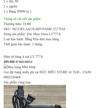
1 x dây AV
1 x nguồn
1 x Băng 99999 in 1
Thông số chi tiết sản phẩm
Thương hiệu: EOM
SKU: NI313ELAA13G6BVNAMZ-1577618
Dòng sản phẩm: Duc Hieu Store-LT777A
Loại bảo hành: Bằng Hóa đơn mua hàng
Thời gian bảo hành: 1 tháng
Điện tử băng 4 nút LT-777A
499.000 đ
900.000 đ
Mua hàng
Gọi đặt hàng miễn phí tại ĐỨC HIẾU STORE từ 7h30 - 21h30:
0902120468
Sản phẩm cùng loại