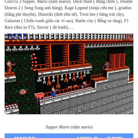
ConTra 2 Supper, Mario (nấm mario). Duck Hunt ( Bắng chim ), Double
Draron 2 ( Song Song anh hùng), Kage Legend (ninja cứu mẹ ), gradius
(bắng phi thuyền), Dinoriki (thời tiền sử), Twin bee ( băng trái cây),
Galaxian ( Chiến tranh giửa các vì sao), Battle city ( Bắng xe tăng), F1
Race (đua xe F1), Soccer ( đá banh),....
Supper Mario (nấm mario)