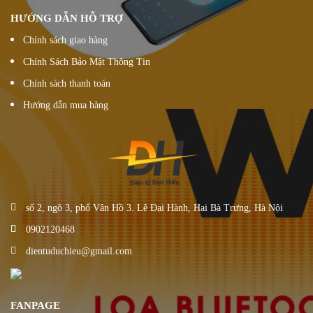
HƯỚNG DẪN HỖ TRỢ
Chính sách giao hàng
Chính Sách Bảo Mật Thông Tin
Chính sách thanh toán
Hướng dẫn mua hàng
số 2, ngõ 3, phố Vân Hồ 3. Lê Đại Hành, Hai Bà Trưng, Hà Nội
0902120468
dientuduchieu@gmail.com
FANPAGE