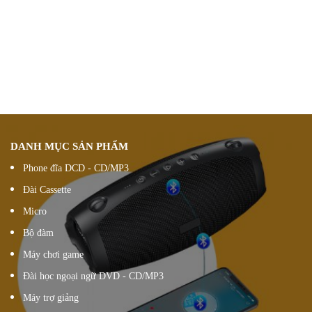
Chính sách ưu đãi
giảm giá theo đơn hàng
Vận chuyển hàng
nhanh chóng chính xác
Chúng tôi luôn
hỗ trợ khách hàng 24/7
Đổi hàng 15 ngày
DANH MỤC SẢN PHẨM
Phone đĩa DCD - CD/MP3
Đài Cassette
Micro
Bộ đàm
Máy chơi game
Đài học ngoại ngữ DVD - CD/MP3
Máy trợ giảng