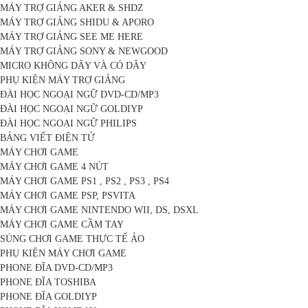
MÁY TRỢ GIẢNG AKER & SHDZ
MÁY TRỢ GIẢNG SHIDU & APORO
MÁY TRỢ GIẢNG SEE ME HERE
MÁY TRỢ GIẢNG SONY & NEWGOOD
MICRO KHÔNG DÂY VÀ CÓ DÂY
PHỤ KIỆN MÁY TRỢ GIẢNG
ĐÀI HỌC NGOẠI NGỮ DVD-CD/MP3
ĐÀI HỌC NGOẠI NGỮ GOLDIYP
ĐÀI HỌC NGOẠI NGỮ PHILIPS
BẢNG VIẾT ĐIỆN TỬ
MÁY CHƠI GAME
MÁY CHƠI GAME 4 NÚT
MÁY CHƠI GAME PS1 , PS2 , PS3 , PS4
MÁY CHƠI GAME PSP, PSVITA
MÁY CHƠI GAME NINTENDO WII, DS, DSXL
MÁY CHƠI GAME CẦM TAY
SÚNG CHƠI GAME THỰC TẾ ẢO
PHỤ KIỆN MÁY CHƠI GAME
PHONE ĐĨA DVD-CD/MP3
PHONE ĐĨA TOSHIBA
PHONE ĐĨA GOLDIYP