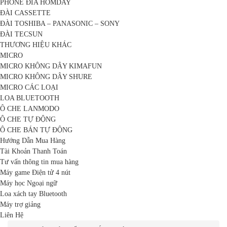
PHONE ĐĨA HOMDAY
ĐÀI CASSETTE
ĐÀI TOSHIBA – PANASONIC – SONY
ĐÀI TECSUN
THƯƠNG HIỆU KHÁC
MICRO
MICRO KHÔNG DÂY KIMAFUN
MICRO KHÔNG DÂY SHURE
MICRO CÁC LOẠI
LOA BLUETOOTH
Ô CHE LANMODO
Ô CHE TỰ ĐỘNG
Ô CHE BÁN TỰ ĐỘNG
Hướng Dẫn Mua Hàng
Tài Khoản Thanh Toán
Tư vấn thông tin mua hàng
Máy game Điện tử 4 nút
Máy học Ngoại ngữ
Loa xách tay Bluetooth
Máy trợ giảng
Liên Hệ