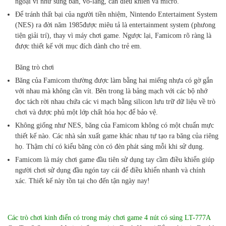
ngoại vi như súng bắn, vô-lăng, cần điều khiển và micro.
Để tránh thất bại của người tiền nhiệm, Nintendo Entertaiment System
(NES) ra đời năm 1985được miêu tả là entertainment system (phưong
tiện giải trí), thay vì máy chơi game. Ngược lại, Famicom rõ ràng là
được thiết kế với mục đích dành cho trẻ em.
Băng trò chơi
Băng của Famicom thường được làm bằng hai miếng nhựa có gờ gắn
với nhau mà không cần vít. Bên trong là bảng mạch với các bộ nhớ
đọc tách rời nhau chứa các vi mạch bằng silicon lưu trữ dữ liệu về trò
chơi và được phủ một lớp chất hóa học để bảo vệ.
Không giống như NES, băng của Famicom không có một chuẩn mực
thiết kế nào. Các nhà sản xuất game khác nhau tự tạo ra băng của riêng
họ. Thậm chí có kiểu băng còn có đèn phát sáng mỗi khi sử dụng.
Famicom là máy chơi game đầu tiên sử dụng tay cầm điều khiển giúp
người chơi sử dụng đầu ngón tay cái để điều khiển nhanh và chính
xác. Thiết kế này tồn tại cho đến tận ngày nay!
Các trò chơi kinh điển có trong máy chơi game 4 nút có súng LT-777A