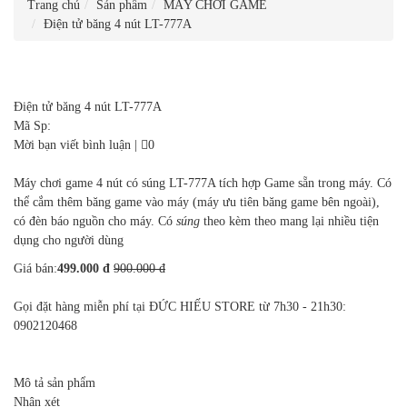
Trang chủ
Sản phẩm
MÁY CHƠI GAME
Điện tử băng 4 nút LT-777A
Điện tử băng 4 nút LT-777A
Mã Sp:
Mời bạn viết bình luận
|
0
Máy chơi game 4 nút có súng LT-777A t
ích hợp Game sẵn trong máy. Có
thể cắm thêm băng game vào máy (máy ưu tiên băng game bên ngoài),
có đèn báo nguồn cho máy. Có
súng
theo kèm theo mang lại nhiều tiện
dụng cho người dùng
Giá bán:
499.000 đ
900.000 đ
Gọi đặt hàng miễn phí tại ĐỨC HIẾU STORE từ 7h30 - 21h30:
0902120468
Mô tả sản phẩm
Nhận xét