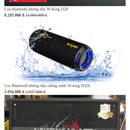
Loa bluetooth không dây W-King D20
8.295.000 đ
11.060.000 đ
Loa Bluetooth không dây chống nước W-king D320
2.056.000 đ
2.937.000 đ