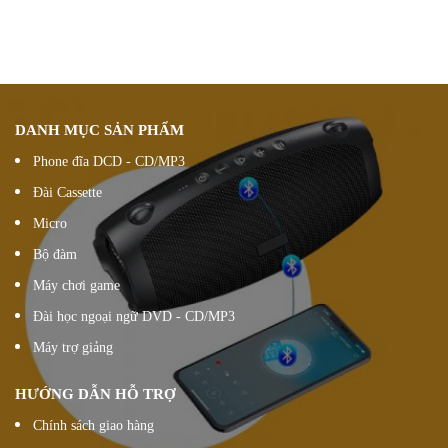
Chúng tôi luôn
hỗ trợ khách hàng 24/7
Đổi hàng 15 ngày
DANH MỤC SẢN PHẨM
Phone đĩa DCD - CD/MP3
Đài Cassette
Micro
Bộ đàm
Máy chơi game
Đài học ngoại ngữ DVD - CD/MP3
Máy trợ giảng
HƯỚNG DẪN HỖ TRỢ
Chính sách giao hàng