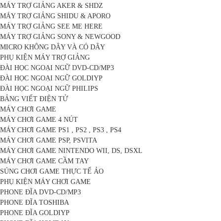
MÁY TRỢ GIẢNG AKER & SHDZ
MÁY TRỢ GIẢNG SHIDU & APORO
MÁY TRỢ GIẢNG SEE ME HERE
MÁY TRỢ GIẢNG SONY & NEWGOOD
MICRO KHÔNG DÂY VÀ CÓ DÂY
PHỤ KIỆN MÁY TRỢ GIẢNG
ĐÀI HỌC NGOẠI NGỮ DVD-CD/MP3
ĐÀI HỌC NGOẠI NGỮ GOLDIYP
ĐÀI HỌC NGOẠI NGỮ PHILIPS
BẢNG VIẾT ĐIỆN TỬ
MÁY CHƠI GAME
MÁY CHƠI GAME 4 NÚT
MÁY CHƠI GAME PS1 , PS2 , PS3 , PS4
MÁY CHƠI GAME PSP, PSVITA
MÁY CHƠI GAME NINTENDO WII, DS, DSXL
MÁY CHƠI GAME CẦM TAY
SÚNG CHƠI GAME THỰC TẾ ẢO
PHỤ KIỆN MÁY CHƠI GAME
PHONE ĐĨA DVD-CD/MP3
PHONE ĐĨA TOSHIBA
PHONE ĐĨA GOLDIYP