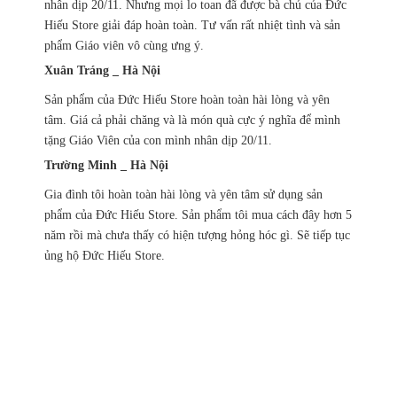
nhân dịp 20/11. Nhưng mọi lo toan đã được bà chủ của Đức
Hiếu Store giải đáp hoàn toàn. Tư vấn rất nhiệt tình và sản
phẩm Giáo viên vô cùng ưng ý.
Xuân Tráng _ Hà Nội
Sản phẩm của Đức Hiếu Store hoàn toàn hài lòng và yên
tâm. Giá cả phải chăng và là món quà cực ý nghĩa để mình
tặng Giáo Viên của con mình nhân dịp 20/11.
Trường Minh _ Hà Nội
Gia đình tôi hoàn toàn hài lòng và yên tâm sử dụng sản
phẩm của Đức Hiếu Store. Sản phẩm tôi mua cách đây hơn 5
năm rồi mà chưa thấy có hiện tượng hỏng hóc gì. Sẽ tiếp tục
ủng hộ Đức Hiếu Store.
Chính sách ưu đãi
giảm giá theo đơn hàng
Vận chuyển hàng
nhanh chóng chính xác