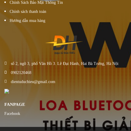
Chính Sách Bảo Mật Thông Tin
Chính sách thanh toán
Hướng dẫn mua hàng
số 2, ngõ 3, phố Vân Hồ 3. Lê Đại Hành, Hai Bà Trưng, Hà Nội
0902120468
dientuduchieu@gmail.com
FANPAGE
Facebook