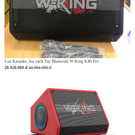
Loa Karaoke, loa xách Tay Bluetooth W-King K40 Pro
28.920.000 đ
44.904.000 đ