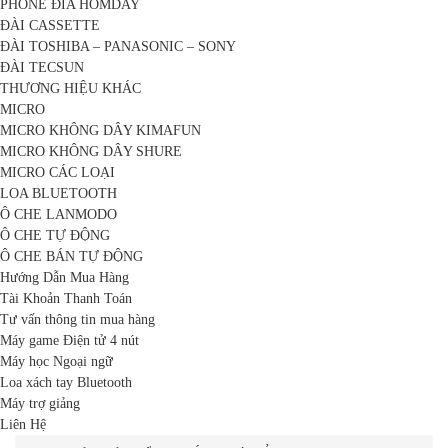
PHONE ĐĨA HOMDAY
ĐÀI CASSETTE
ĐÀI TOSHIBA – PANASONIC – SONY
ĐÀI TECSUN
THƯƠNG HIỆU KHÁC
MICRO
MICRO KHÔNG DÂY KIMAFUN
MICRO KHÔNG DÂY SHURE
MICRO CÁC LOẠI
LOA BLUETOOTH
Ô CHE LANMODO
Ô CHE TỰ ĐỘNG
Ô CHE BÁN TỰ ĐỘNG
Hướng Dẫn Mua Hàng
Tài Khoản Thanh Toán
Tư vấn thông tin mua hàng
Máy game Điện tử 4 nút
Máy học Ngoại ngữ
Loa xách tay Bluetooth
Máy trợ giảng
Liên Hệ