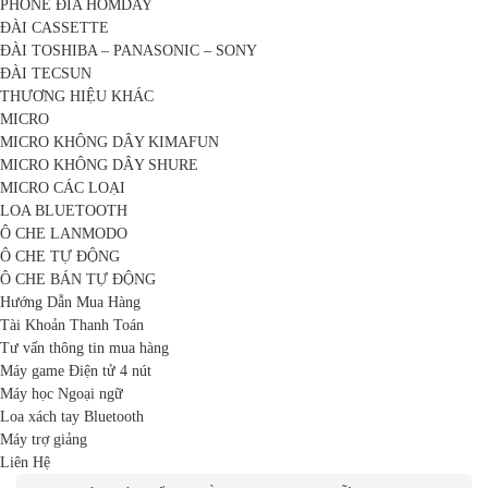
PHONE ĐĨA HOMDAY
ĐÀI CASSETTE
ĐÀI TOSHIBA – PANASONIC – SONY
ĐÀI TECSUN
THƯƠNG HIỆU KHÁC
MICRO
MICRO KHÔNG DÂY KIMAFUN
MICRO KHÔNG DÂY SHURE
MICRO CÁC LOẠI
LOA BLUETOOTH
Ô CHE LANMODO
Ô CHE TỰ ĐỘNG
Ô CHE BÁN TỰ ĐỘNG
Hướng Dẫn Mua Hàng
Tài Khoản Thanh Toán
Tư vấn thông tin mua hàng
Máy game Điện tử 4 nút
Máy học Ngoại ngữ
Loa xách tay Bluetooth
Máy trợ giảng
Liên Hệ