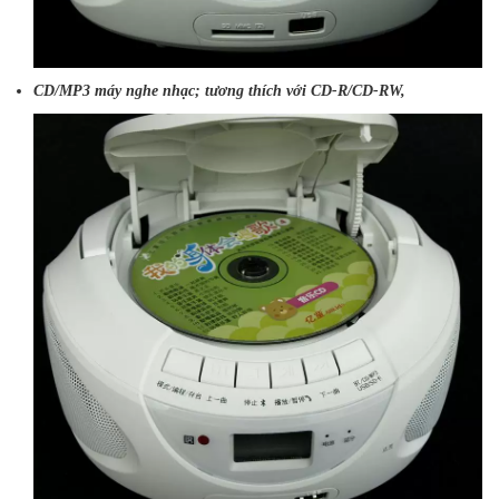
CD/MP3 máy nghe nhạc; tương thích với CD-R/CD-RW,