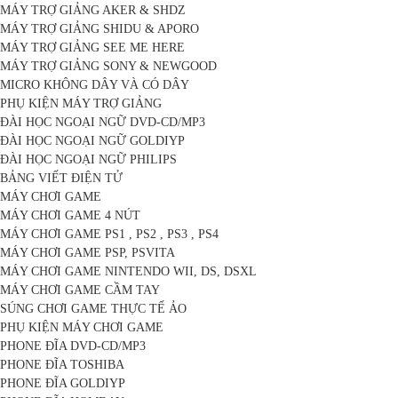
MÁY TRỢ GIẢNG AKER & SHDZ
MÁY TRỢ GIẢNG SHIDU & APORO
MÁY TRỢ GIẢNG SEE ME HERE
MÁY TRỢ GIẢNG SONY & NEWGOOD
MICRO KHÔNG DÂY VÀ CÓ DÂY
PHỤ KIỆN MÁY TRỢ GIẢNG
ĐÀI HỌC NGOẠI NGỮ DVD-CD/MP3
ĐÀI HỌC NGOẠI NGỮ GOLDIYP
ĐÀI HỌC NGOẠI NGỮ PHILIPS
BẢNG VIẾT ĐIỆN TỬ
MÁY CHƠI GAME
MÁY CHƠI GAME 4 NÚT
MÁY CHƠI GAME PS1 , PS2 , PS3 , PS4
MÁY CHƠI GAME PSP, PSVITA
MÁY CHƠI GAME NINTENDO WII, DS, DSXL
MÁY CHƠI GAME CẦM TAY
SÚNG CHƠI GAME THỰC TẾ ẢO
PHỤ KIỆN MÁY CHƠI GAME
PHONE ĐĨA DVD-CD/MP3
PHONE ĐĨA TOSHIBA
PHONE ĐĨA GOLDIYP