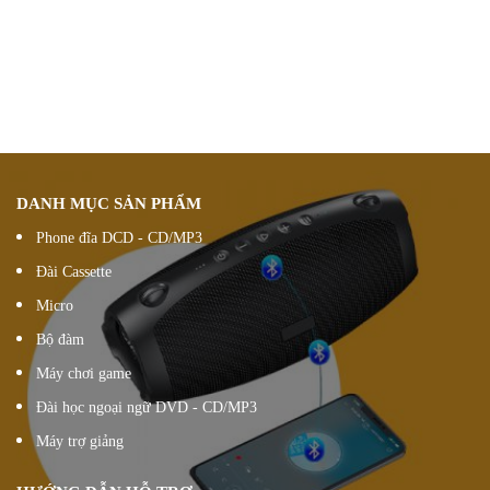
Vận chuyển hàng
nhanh chóng chính xác
Chúng tôi luôn
hỗ trợ khách hàng 24/7
Đổi hàng 15 ngày
DANH MỤC SẢN PHẨM
Phone đĩa DCD - CD/MP3
Đài Cassette
Micro
Bộ đàm
Máy chơi game
Đài học ngoại ngữ DVD - CD/MP3
Máy trợ giảng