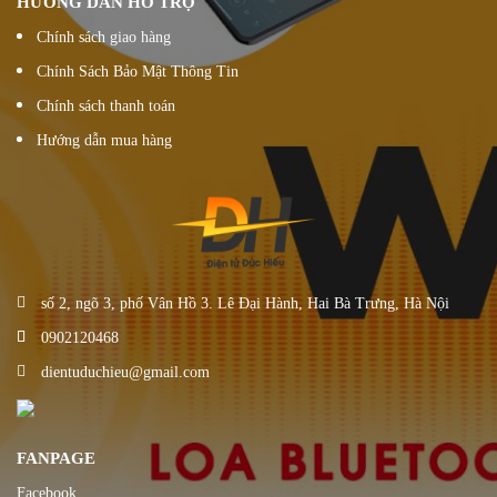
HƯỚNG DẪN HỖ TRỢ
Chính sách giao hàng
Chính Sách Bảo Mật Thông Tin
Chính sách thanh toán
Hướng dẫn mua hàng
số 2, ngõ 3, phố Vân Hồ 3. Lê Đại Hành, Hai Bà Trưng, Hà Nội
0902120468
dientuduchieu@gmail.com
FANPAGE
Facebook