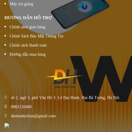
Máy trợ giảng
HƯỚNG DẪN HỖ TRỢ
Chính sách giao hàng
Chính Sách Bảo Mật Thông Tin
Chính sách thanh toán
Hướng dẫn mua hàng
số 2, ngõ 3, phố Vân Hồ 3. Lê Đại Hành, Hai Bà Trưng, Hà Nội
0902120468
dientuduchieu@gmail.com