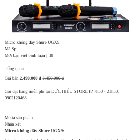
Micro không dây Shure UGX9
Mã Sp:
Mời bạn viết bình luận
|
0
Tổng quan
Giá bán:
2.499.000 đ
3.450.000 đ
Gọi đặt hàng miễn phí tại ĐỨC HIẾU STORE từ 7h30 - 21h30:
0902120468
Mô tả sản phẩm
Nhận xét
Micro không dây Shure UGX
9
: