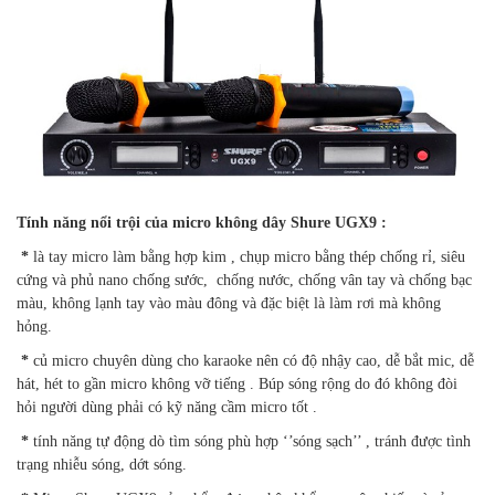
Tính năng nổi trội của
micro không dây Shure UGX
9
:
*
là tay micro làm bằng hợp kim , chụp micro bằng thép chống rỉ, siêu
cứng và phủ nano chống sước, chống nước, chống vân tay và chống bạc
màu, không lạnh tay vào màu đông và đặc biệt là làm rơi mà không
hỏng.
*
củ micro chuyên dùng cho karaoke nên có độ nhậy cao, dễ bắt mic, dễ
hát, hét to gần micro không vỡ tiếng . Búp sóng rộng do đó không đòi
hỏi người dùng phải có kỹ năng cầm micro tốt .
*
tính năng tự động dò tìm sóng phù hợp ‘’sóng sạch’’ , tránh được tình
trạng nhiễu sóng, dớt sóng.