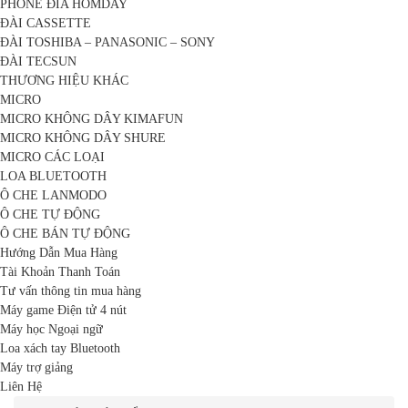
PHONE ĐĨA HOMDAY
ĐÀI CASSETTE
ĐÀI TOSHIBA – PANASONIC – SONY
ĐÀI TECSUN
THƯƠNG HIỆU KHÁC
MICRO
MICRO KHÔNG DÂY KIMAFUN
MICRO KHÔNG DÂY SHURE
MICRO CÁC LOẠI
LOA BLUETOOTH
Ô CHE LANMODO
Ô CHE TỰ ĐỘNG
Ô CHE BÁN TỰ ĐỘNG
Hướng Dẫn Mua Hàng
Tài Khoản Thanh Toán
Tư vấn thông tin mua hàng
Máy game Điện tử 4 nút
Máy học Ngoại ngữ
Loa xách tay Bluetooth
Máy trợ giảng
Liên Hệ