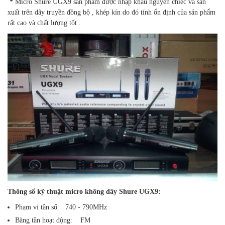
*
Micro Shure UGX9 sản phẩm được nhập khẩu nguyên chiếc và sản
xuất trên dây truyền đồng bộ , khép kín do đó tính ổn định của sản phẩm
rất cao và chất lượng tốt .
Thông số kỹ thuật
micro không dây Shure UGX
9
:
Phạm vi tần số 740 - 790MHz
Băng tần hoạt động: FM