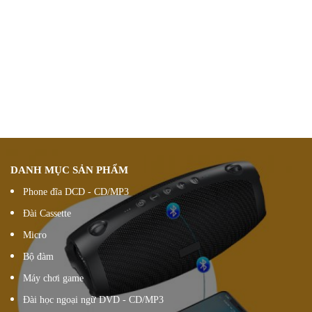
Chính sách ưu đãi
giảm giá theo đơn hàng
Vận chuyển hàng
nhanh chóng chính xác
Chúng tôi luôn
hỗ trợ khách hàng 24/7
Đổi hàng 15 ngày
DANH MỤC SẢN PHẨM
Phone đĩa DCD - CD/MP3
Đài Cassette
Micro
Bộ đàm
Máy chơi game
Đài học ngoại ngữ DVD - CD/MP3