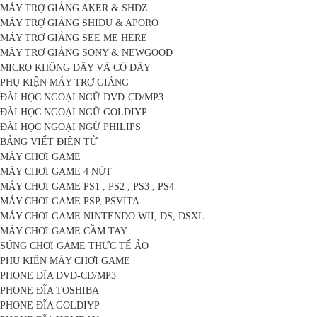
MÁY TRỢ GIẢNG AKER & SHDZ
MÁY TRỢ GIẢNG SHIDU & APORO
MÁY TRỢ GIẢNG SEE ME HERE
MÁY TRỢ GIẢNG SONY & NEWGOOD
MICRO KHÔNG DÂY VÀ CÓ DÂY
PHỤ KIỆN MÁY TRỢ GIẢNG
ĐÀI HỌC NGOẠI NGỮ DVD-CD/MP3
ĐÀI HỌC NGOẠI NGỮ GOLDIYP
ĐÀI HỌC NGOẠI NGỮ PHILIPS
BẢNG VIẾT ĐIỆN TỬ
MÁY CHƠI GAME
MÁY CHƠI GAME 4 NÚT
MÁY CHƠI GAME PS1 , PS2 , PS3 , PS4
MÁY CHƠI GAME PSP, PSVITA
MÁY CHƠI GAME NINTENDO WII, DS, DSXL
MÁY CHƠI GAME CẦM TAY
SÚNG CHƠI GAME THỰC TẾ ẢO
PHỤ KIỆN MÁY CHƠI GAME
PHONE ĐĨA DVD-CD/MP3
PHONE ĐĨA TOSHIBA
PHONE ĐĨA GOLDIYP