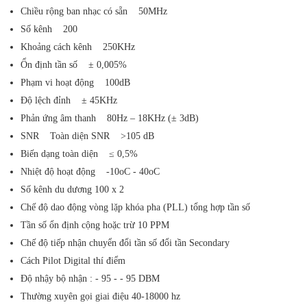
Chiều rộng ban nhạc có sẵn 50MHz
Số kênh 200
Khoảng cách kênh 250KHz
Ổn định tần số ± 0,005%
Phạm vi hoạt động 100dB
Độ lệch đỉnh ± 45KHz
Phản ứng âm thanh 80Hz – 18KHz (± 3dB)
SNR Toàn diện SNR >105 dB
Biến dạng toàn diện ≤ 0,5%
Nhiệt độ hoạt động -10oC - 40oC
Số kênh du dương 100 x 2
Chế độ dao động vòng lặp khóa pha (PLL) tổng hợp tần số
Tần số ổn định cộng hoặc trừ 10 PPM
Chế độ tiếp nhận chuyển đổi tần số đổi tần Secondary
Cách Pilot Digital thí điểm
Độ nhậy bộ nhận : - 95 - - 95 DBM
Thường xuyên gọi giai điệu 40-18000 hz