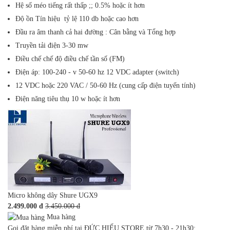
Hệ số méo tiếng rất thấp ;; 0.5% hoặc ít hơn
Độ ồn Tín hiệu tỷ lệ 110 db hoặc cao hơn
Đầu ra âm thanh cả hai đường : Cân bằng và Tổng hợp
Truyền tải điện 3-30 mw
Điều chế chế độ điều chế tần số (FM)
Điện áp: 100-240 - v 50-60 hz 12 VDC adapter (switch)
12 VDC hoặc 220 VAC / 50-60 Hz (cung cấp điện tuyến tính)
Điện năng tiêu thụ 10 w hoặc ít hơn
Micro không dây Shure UGX9
2.499.000 đ
3.450.000 đ
Mua hàng
Gọi đặt hàng miễn phí tại ĐỨC HIẾU STORE từ 7h30 - 21h30: