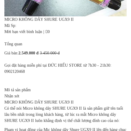
MICRO KHÔNG DÂY SHURE UGX9 II
Mã Sp:
Mời bạn viết bình luận
|
0
Tổng quan
Giá bán:
2.549.000 đ
3.450.000 đ
Gọi đặt hàng miễn phí tại ĐỨC HIẾU STORE từ 7h30 - 21h30:
0902120468
Mô tả sản phẩm
Nhận xét
MICRO KHÔNG DÂY SHURE UGX9 II
Có thể nói Micro không dây SHURE UGX9 II là sản phẩm giữ tên tuổi
lâu bền nhất trong lòng khách hàng, từ lúc ra mắt Micro không dây
SHURE UGX9 II luôn khẳng định vị thế chất lượng đỉnh cao của nó:
Phạm vi hoạt động của
Mic không dây Shure UGX9 II
lên đến hàng chục