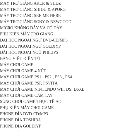
MÁY TRỢ GIẢNG AKER & SHDZ
MÁY TRỢ GIẢNG SHIDU & APORO
MÁY TRỢ GIẢNG SEE ME HERE
MÁY TRỢ GIẢNG SONY & NEWGOOD
MICRO KHÔNG DÂY VÀ CÓ DÂY
PHỤ KIỆN MÁY TRỢ GIẢNG
ĐÀI HỌC NGOẠI NGỮ DVD-CD/MP3
ĐÀI HỌC NGOẠI NGỮ GOLDIYP
ĐÀI HỌC NGOẠI NGỮ PHILIPS
BẢNG VIẾT ĐIỆN TỬ
MÁY CHƠI GAME
MÁY CHƠI GAME 4 NÚT
MÁY CHƠI GAME PS1 , PS2 , PS3 , PS4
MÁY CHƠI GAME PSP, PSVITA
MÁY CHƠI GAME NINTENDO WII, DS, DSXL
MÁY CHƠI GAME CẦM TAY
SÚNG CHƠI GAME THỰC TẾ ẢO
PHỤ KIỆN MÁY CHƠI GAME
PHONE ĐĨA DVD-CD/MP3
PHONE ĐĨA TOSHIBA
PHONE ĐĨA GOLDIYP