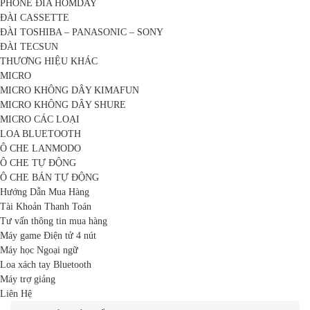
PHONE ĐĨA HOMDAY
ĐÀI CASSETTE
ĐÀI TOSHIBA – PANASONIC – SONY
ĐÀI TECSUN
THƯƠNG HIỆU KHÁC
MICRO
MICRO KHÔNG DÂY KIMAFUN
MICRO KHÔNG DÂY SHURE
MICRO CÁC LOẠI
LOA BLUETOOTH
Ô CHE LANMODO
Ô CHE TỰ ĐỘNG
Ô CHE BÁN TỰ ĐỘNG
Hướng Dẫn Mua Hàng
Tài Khoản Thanh Toán
Tư vấn thông tin mua hàng
Máy game Điện tử 4 nút
Máy học Ngoại ngữ
Loa xách tay Bluetooth
Máy trợ giảng
Liên Hệ