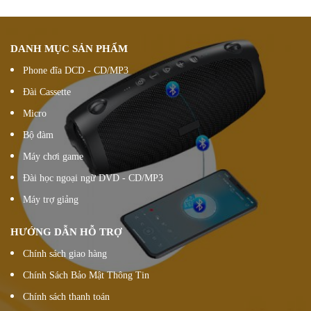
DANH MỤC SẢN PHẨM
Phone đĩa DCD - CD/MP3
Đài Cassette
Micro
Bộ đàm
Máy chơi game
Đài học ngoại ngữ DVD - CD/MP3
Máy trợ giảng
HƯỚNG DẪN HỖ TRỢ
Chính sách giao hàng
Chính Sách Bảo Mật Thông Tin
Chính sách thanh toán