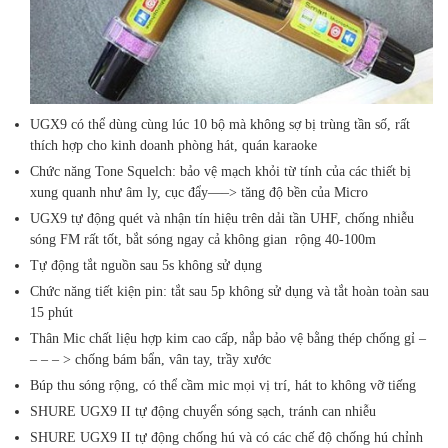
UGX9 có thể dùng cùng lúc 10 bộ mà không sợ bị trùng tần số, rất
thích hợp cho kinh doanh phòng hát, quán karaoke
Chức năng Tone Squelch: bảo vệ mạch khỏi từ tính của các thiết bị
xung quanh như âm ly, cục đẩy—–> tăng độ bền của Micro
UGX9 tự động quét và nhận tín hiệu trên dải tần UHF, chống nhiễu
sóng FM rất tốt, bắt sóng ngay cả không gian rộng 40-100m
Tự động tắt nguồn sau 5s không sử dụng
Chức năng tiết kiện pin: tắt sau 5p không sử dụng và tắt hoàn toàn sau
15 phút
Thân Mic chất liệu hợp kim cao cấp, nắp bảo vệ bằng thép chống gỉ –
– – – > chống bám bẩn, vân tay, trầy xước
Búp thu sóng rộng, có thể cầm mic mọi vị trí, hát to không vỡ tiếng
SHURE UGX9 II tự động chuyển sóng sạch, tránh can nhiễu
SHURE UGX9 II tự động chống hú và có các chế độ chống hú chỉnh