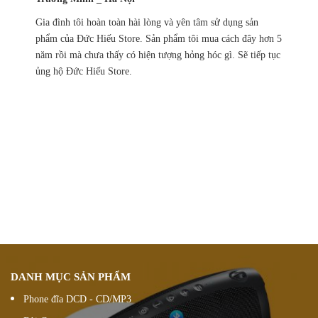
Gia đình tôi hoàn toàn hài lòng và yên tâm sử dụng sản
phẩm của Đức Hiếu Store. Sản phẩm tôi mua cách đây hơn 5
năm rồi mà chưa thấy có hiện tượng hỏng hóc gì. Sẽ tiếp tục
ủng hộ Đức Hiếu Store.
Chính sách ưu đãi
giảm giá theo đơn hàng
Vận chuyển hàng
nhanh chóng chính xác
Chúng tôi luôn
hỗ trợ khách hàng 24/7
Đổi hàng 15 ngày
DANH MỤC SẢN PHẨM
Phone đĩa DCD - CD/MP3