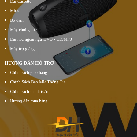
Đài Cassette
Micro
Bộ đàm
Máy chơi game
Đài học ngoại ngữ DVD - CD/MP3
Máy trợ giảng
HƯỚNG DẪN HỖ TRỢ
Chính sách giao hàng
Chính Sách Bảo Mật Thông Tin
Chính sách thanh toán
Hướng dẫn mua hàng