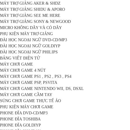
MÁY TRỢ GIẢNG AKER & SHDZ
MÁY TRỢ GIẢNG SHIDU & APORO
MÁY TRỢ GIẢNG SEE ME HERE
MÁY TRỢ GIẢNG SONY & NEWGOOD
MICRO KHÔNG DÂY VÀ CÓ DÂY
PHỤ KIỆN MÁY TRỢ GIẢNG
ĐÀI HỌC NGOẠI NGỮ DVD-CD/MP3
ĐÀI HỌC NGOẠI NGỮ GOLDIYP
ĐÀI HỌC NGOẠI NGỮ PHILIPS
BẢNG VIẾT ĐIỆN TỬ
MÁY CHƠI GAME
MÁY CHƠI GAME 4 NÚT
MÁY CHƠI GAME PS1 , PS2 , PS3 , PS4
MÁY CHƠI GAME PSP, PSVITA
MÁY CHƠI GAME NINTENDO WII, DS, DSXL
MÁY CHƠI GAME CẦM TAY
SÚNG CHƠI GAME THỰC TẾ ẢO
PHỤ KIỆN MÁY CHƠI GAME
PHONE ĐĨA DVD-CD/MP3
PHONE ĐĨA TOSHIBA
PHONE ĐĨA GOLDIYP