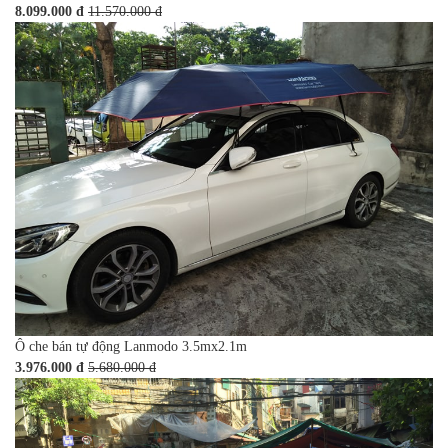
8.099.000 đ
11.570.000 đ
Ô che bán tự động Lanmodo 3.5mx2.1m
3.976.000 đ
5.680.000 đ