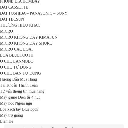
PHONE ĐĨA HOMDAY
ĐÀI CASSETTE
ĐÀI TOSHIBA – PANASONIC – SONY
ĐÀI TECSUN
THƯƠNG HIỆU KHÁC
MICRO
MICRO KHÔNG DÂY KIMAFUN
MICRO KHÔNG DÂY SHURE
MICRO CÁC LOẠI
LOA BLUETOOTH
Ô CHE LANMODO
Ô CHE TỰ ĐỘNG
Ô CHE BÁN TỰ ĐỘNG
Hướng Dẫn Mua Hàng
Tài Khoản Thanh Toán
Tư vấn thông tin mua hàng
Máy game Điện tử 4 nút
Máy học Ngoại ngữ
Loa xách tay Bluetooth
Máy trợ giảng
Liên Hệ