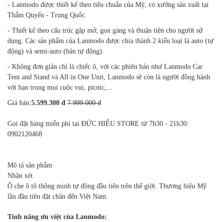
- Lanmodo được thiết kế theo tiêu chuẩn của Mỹ, có xưởng sản xuất tại
Thẩm Quyến - Trung Quốc.
- Thiết kế theo cấu trúc gập mở, gọn gàng và thuận tiện cho người sử
dụng. Các sản phẩm của Lanmodo được chia thành 2 kiểu loại là auto (tự
động) và semi-auto (bán tự động).
- Không đơn giản chỉ là chiếc ô, với các phiên bản như Lanmodo Car
Tent and Stand và All in One Unit, Lanmodo sẽ còn là người đồng hành
với bạn trong mọi cuộc vui, picnic,...
Giá bán:
5.599.300 đ
7.999.000 đ
Gọi đặt hàng miễn phí tại ĐỨC HIẾU STORE từ 7h30 - 21h30:
0902120468
Mô tả sản phẩm
Nhận xét
Ô che ô tô thông minh tự động đầu tiên trên thế giới. Thương hiệu Mỹ
lần đầu tiên đặt chân đến Việt Nam.
Tính năng ưu việt của Lanmodo: