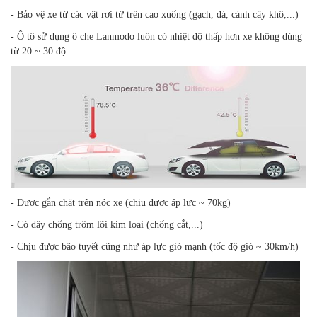
- Bảo vệ xe từ các vật rơi từ trên cao xuống (gạch, đá, cành cây khô,...)
- Ô tô sử dụng ô che Lanmodo luôn có nhiệt độ thấp hơn xe không dùng
từ 20 ~ 30 độ.
- Được gắn chặt trên nóc xe (chịu được áp lực ~ 70kg)
- Có dây chống trộm lõi kim loại (chống cắt,...)
- Chịu được bão tuyết cũng như áp lực gió mạnh (tốc độ gió ~ 30km/h)