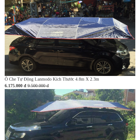
Ô Che Tự Động Lanmodo Kích Thước 4.8m X 2.3m
6.175.000 đ
9.500.000 đ