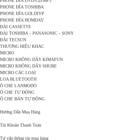
PHONE ĐĨA DVD-CD/MP3
PHONE ĐĨA TOSHIBA
PHONE ĐĨA GOLDIYP
PHONE ĐĨA HOMDAY
ĐÀI CASSETTE
ĐÀI TOSHIBA – PANASONIC – SONY
ĐÀI TECSUN
THƯƠNG HIỆU KHÁC
MICRO
MICRO KHÔNG DÂY KIMAFUN
MICRO KHÔNG DÂY SHURE
MICRO CÁC LOẠI
LOA BLUETOOTH
Ô CHE LANMODO
Ô CHE TỰ ĐỘNG
Ô CHE BÁN TỰ ĐỘNG
Hướng Dẫn Mua Hàng
Tài Khoản Thanh Toán
Tư vấn thông tin mua hàng