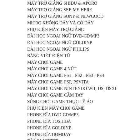
MÁY TRỢ GIẢNG SHIDU & APORO
MÁY TRỢ GIẢNG SEE ME HERE
MÁY TRỢ GIẢNG SONY & NEWGOOD
MICRO KHÔNG DÂY VÀ CÓ DÂY
PHỤ KIỆN MÁY TRỢ GIẢNG
ĐÀI HỌC NGOẠI NGỮ DVD-CD/MP3
ĐÀI HỌC NGOẠI NGỮ GOLDIYP
ĐÀI HỌC NGOẠI NGỮ PHILIPS
BẢNG VIẾT ĐIỆN TỬ
MÁY CHƠI GAME
MÁY CHƠI GAME 4 NÚT
MÁY CHƠI GAME PS1 , PS2 , PS3 , PS4
MÁY CHƠI GAME PSP, PSVITA
MÁY CHƠI GAME NINTENDO WII, DS, DSXL
MÁY CHƠI GAME CẦM TAY
SÚNG CHƠI GAME THỰC TẾ ẢO
PHỤ KIỆN MÁY CHƠI GAME
PHONE ĐĨA DVD-CD/MP3
PHONE ĐĨA TOSHIBA
PHONE ĐĨA GOLDIYP
PHONE ĐĨA HOMDAY