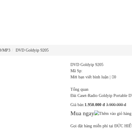
D/MP3
DVD Goldyip 9205
DVD Goldyip 9205
Mã Sp:
Mời bạn viết bình luận
|
0
Tổng quan
Đài Caset-Radio Goldyip Portable
Giá bán:
1.950.000 đ
3.900.000 đ
Mua ngay
Gọi đặt hàng miễn phí tại ĐỨC HI