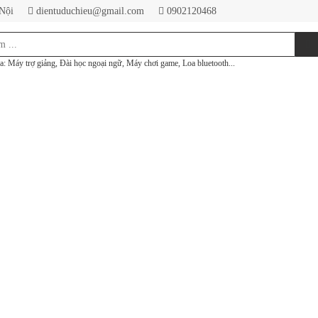
 Nội
dientuduchieu@gmail.com
0902120468
a: Máy trợ giảng, Đài học ngoại ngữ, Máy chơi game, Loa bluetooth...