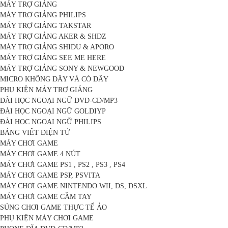
MÁY TRỢ GIẢNG
MÁY TRỢ GIẢNG PHILIPS
MÁY TRỢ GIẢNG TAKSTAR
MÁY TRỢ GIẢNG AKER & SHDZ
MÁY TRỢ GIẢNG SHIDU & APORO
MÁY TRỢ GIẢNG SEE ME HERE
MÁY TRỢ GIẢNG SONY & NEWGOOD
MICRO KHÔNG DÂY VÀ CÓ DÂY
PHỤ KIỆN MÁY TRỢ GIẢNG
ĐÀI HỌC NGOẠI NGỮ DVD-CD/MP3
ĐÀI HỌC NGOẠI NGỮ GOLDIYP
ĐÀI HỌC NGOẠI NGỮ PHILIPS
BẢNG VIẾT ĐIỆN TỬ
MÁY CHƠI GAME
MÁY CHƠI GAME 4 NÚT
MÁY CHƠI GAME PS1 , PS2 , PS3 , PS4
MÁY CHƠI GAME PSP, PSVITA
MÁY CHƠI GAME NINTENDO WII, DS, DSXL
MÁY CHƠI GAME CẦM TAY
SÚNG CHƠI GAME THỰC TẾ ẢO
PHỤ KIỆN MÁY CHƠI GAME