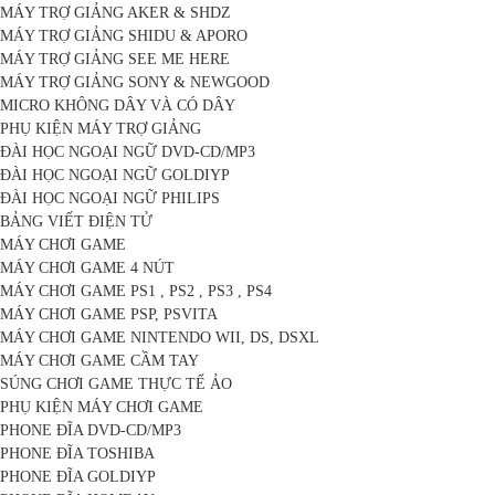
MÁY TRỢ GIẢNG AKER & SHDZ
MÁY TRỢ GIẢNG SHIDU & APORO
MÁY TRỢ GIẢNG SEE ME HERE
MÁY TRỢ GIẢNG SONY & NEWGOOD
MICRO KHÔNG DÂY VÀ CÓ DÂY
PHỤ KIỆN MÁY TRỢ GIẢNG
ĐÀI HỌC NGOẠI NGỮ DVD-CD/MP3
ĐÀI HỌC NGOẠI NGỮ GOLDIYP
ĐÀI HỌC NGOẠI NGỮ PHILIPS
BẢNG VIẾT ĐIỆN TỬ
MÁY CHƠI GAME
MÁY CHƠI GAME 4 NÚT
MÁY CHƠI GAME PS1 , PS2 , PS3 , PS4
MÁY CHƠI GAME PSP, PSVITA
MÁY CHƠI GAME NINTENDO WII, DS, DSXL
MÁY CHƠI GAME CẦM TAY
SÚNG CHƠI GAME THỰC TẾ ẢO
PHỤ KIỆN MÁY CHƠI GAME
PHONE ĐĨA DVD-CD/MP3
PHONE ĐĨA TOSHIBA
PHONE ĐĨA GOLDIYP