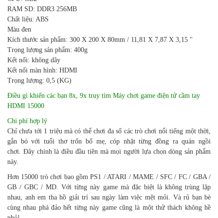
RAM SD: DDR3 256MB
Chất liệu: ABS
Màu đen
Kích thước sản phẩm: 300 X 200 X 80mm / 11,81 X 7,87 X 3,15 "
Trọng lượng sản phẩm: 400g
Kết nối: không dây
Kết nối màn hình: HDMI
Trọng lượng: 0,5 (KG)
Điều gì khiến các bạn 8x, 9x truy tìm Máy chơi game điện tử cầm tay
HDMI 15000
Chi phí hợp lý
Chỉ chưa tới 1 triệu mà có thể chơi đa số các trò chơi nổi tiếng một thời,
gắn bó với tuổi thơ trốn bố mẹ, cóp nhặt từng đồng ra quán ngồi
chơi. Đây chính là điều đầu tiên mà mọi người lựa chọn dòng sản phẩm
này.
Hơn 15000 trò chơi bao gồm PS1 / ATARI / MAME / SFC / FC / GBA /
GB / GBC / MD. Với từng này game mà đặc biệt là không trùng lặp
nhau, anh em tha hồ giải trí sau ngày làm việc mệt mỏi. Và rủ bạn bè
cùng nhau phá đảo hết từng này game cũng là một thử thách không hề
nhỏ!