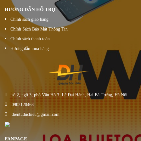
HƯỚNG DẪN HỖ TRỢ
Chính sách giao hàng
Chính Sách Bảo Mật Thông Tin
Chính sách thanh toán
Hướng dẫn mua hàng
số 2, ngõ 3, phố Vân Hồ 3. Lê Đại Hành, Hai Bà Trưng, Hà Nội
0902120468
dientuduchieu@gmail.com
FANPAGE