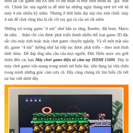
nhìn lại các game thủ 8X đều có thể nhận ra một điều mình đã “già” mất
rồi. Chính lúc này người ta dễ nhớ lại những ngày tháng tươi trẻ với hệ
máy 4 nút nhiều kỷ niệm. Nhưng ở thời hiện đại này tìm một chiếc máy
4 nút để chơi cũng khá là rắc rối tuy giá cả của nó rất mềm.
Những trò trong game “4 nút” như bắn xe tăng, Rambo, đặt bom, Mario
ăn nấm… thậm chí còn được phát triển thành nhiều thể loại game 3D đặc
sắc cho máy tính hoặc máy chơi game chuyên nghiệp. Và về một mặt nào
đó, game “4 nút” dường như lại tiếp tục được phát triển – theo một hình
thức khác. Để đáp ứng nhu cầu của mọi người, Đức Hiếu store xin giới
thiệu đến các bạn
Máy chơi game điện tử cầm tay HDMI 15000
. Đây là
máy chơi game vừa mang trong mình nét hiện đại, tiện dụng lại vừa chứa
trong mình những giác cảm xưa cũ. Hãy cùng chúng tôi tìm hiểu chi tiết
tại bài viết dưới đây.