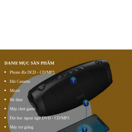
Chính sách ưu đãi
giảm giá theo đơn hàng
Vận chuyển hàng
nhanh chóng chính xác
Chúng tôi luôn
hỗ trợ khách hàng 24/7
Đổi hàng 15 ngày
DANH MỤC SẢN PHẨM
Phone đĩa DCD - CD/MP3
Đài Cassette
Micro
Bộ đàm
Máy chơi game
Đài học ngoại ngữ DVD - CD/MP3
Máy trợ giảng