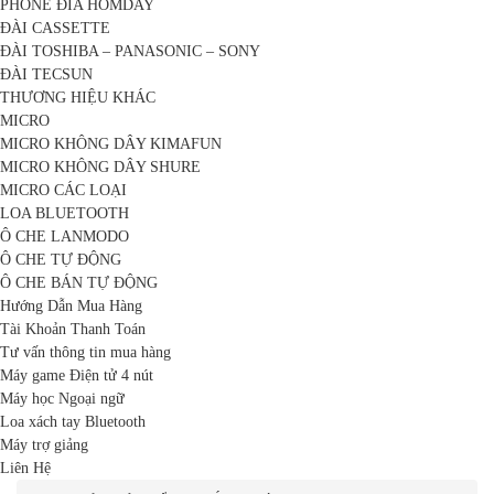
PHONE ĐĨA HOMDAY
ĐÀI CASSETTE
ĐÀI TOSHIBA – PANASONIC – SONY
ĐÀI TECSUN
THƯƠNG HIỆU KHÁC
MICRO
MICRO KHÔNG DÂY KIMAFUN
MICRO KHÔNG DÂY SHURE
MICRO CÁC LOẠI
LOA BLUETOOTH
Ô CHE LANMODO
Ô CHE TỰ ĐỘNG
Ô CHE BÁN TỰ ĐỘNG
Hướng Dẫn Mua Hàng
Tài Khoản Thanh Toán
Tư vấn thông tin mua hàng
Máy game Điện tử 4 nút
Máy học Ngoại ngữ
Loa xách tay Bluetooth
Máy trợ giảng
Liên Hệ