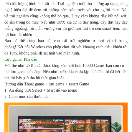
tới chất lượng hình ảnh rất tốt.
Trải nghiệm tuổi thơ nhưng áp dụng công
nghệ hiện đại để đem tới những cảm xúc tuyệt vời cho người chơi. Nói
về trải nghiệm cũng không thể bỏ qua, 2 tay cầm không dây kết nối wifi
có sẵn trong bộ máy. Nếu như trước kia cứ lo dây hỏng, dây đứt hay dây
loằng ngoằng, rối mắt, vướng víu thì giờ mọi thứ trở nên smart hơn, tiện
lợi hơn rất nhiều.
Bạn có thể cùng bạn bè, con cái trải nghiệm ở mọi vị trí trong
phòng! Kết nối Wireless cho phép chơi tốt với khoảng cách điều khiển tối
đa 10m, không phải dí sát mặt vào màn hình.
Lưu game, Phá đảo
Với thẻ nhớ USB 32G được tặng kèm với hơn 15000 Game, bạn còn có
thể lưu game dễ dàng! Nếu như trước kia chưa kịp phá đảo thì đã hết tiền
net thì bây giờ tha hồ thời gian luôn.
Hướng dẫn Thoát game + lưu game + resert Game
1. Ấn đồng thời Select + Start để vào menu
2. Chọn mục cần thực hiện