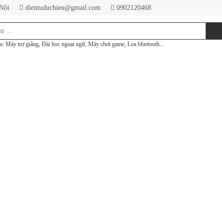
 Nội
dientuduchieu@gmail.com
0902120468
a: Máy trợ giảng, Đài học ngoại ngữ, Máy chơi game, Loa bluetooth...