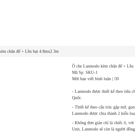
èm chân đế + Lều bạt 4.8mx2.3m
Ô che Lanmodo kèm chân đế + Lều
Mã Sp: SKU-1
Mời bạn viết bình luận
|
0
- Lanmodo được thiết kế theo tiêu 
Quốc.
- Thiết kế theo cấu trúc gập mở, gọ
Lanmodo được chia thành 2 kiểu loại
- Không đơn giản chỉ là chiếc ô, vớ
Unit, Lanmodo sẽ còn là người đồng 