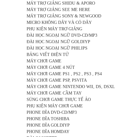
MÁY TRỢ GIẢNG SHIDU & APORO
MÁY TRỢ GIẢNG SEE ME HERE
MÁY TRỢ GIẢNG SONY & NEWGOOD
MICRO KHÔNG DÂY VÀ CÓ DÂY
PHỤ KIỆN MÁY TRỢ GIẢNG
ĐÀI HỌC NGOẠI NGỮ DVD-CD/MP3
ĐÀI HỌC NGOẠI NGỮ GOLDIYP
ĐÀI HỌC NGOẠI NGỮ PHILIPS
BẢNG VIẾT ĐIỆN TỬ
MÁY CHƠI GAME
MÁY CHƠI GAME 4 NÚT
MÁY CHƠI GAME PS1 , PS2 , PS3 , PS4
MÁY CHƠI GAME PSP, PSVITA
MÁY CHƠI GAME NINTENDO WII, DS, DSXL
MÁY CHƠI GAME CẦM TAY
SÚNG CHƠI GAME THỰC TẾ ẢO
PHỤ KIỆN MÁY CHƠI GAME
PHONE ĐĨA DVD-CD/MP3
PHONE ĐĨA TOSHIBA
PHONE ĐĨA GOLDIYP
PHONE ĐĨA HOMDAY