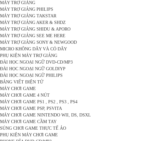
MÁY TRỢ GIẢNG
MÁY TRỢ GIẢNG PHILIPS
MÁY TRỢ GIẢNG TAKSTAR
MÁY TRỢ GIẢNG AKER & SHDZ
MÁY TRỢ GIẢNG SHIDU & APORO
MÁY TRỢ GIẢNG SEE ME HERE
MÁY TRỢ GIẢNG SONY & NEWGOOD
MICRO KHÔNG DÂY VÀ CÓ DÂY
PHỤ KIỆN MÁY TRỢ GIẢNG
ĐÀI HỌC NGOẠI NGỮ DVD-CD/MP3
ĐÀI HỌC NGOẠI NGỮ GOLDIYP
ĐÀI HỌC NGOẠI NGỮ PHILIPS
BẢNG VIẾT ĐIỆN TỬ
MÁY CHƠI GAME
MÁY CHƠI GAME 4 NÚT
MÁY CHƠI GAME PS1 , PS2 , PS3 , PS4
MÁY CHƠI GAME PSP, PSVITA
MÁY CHƠI GAME NINTENDO WII, DS, DSXL
MÁY CHƠI GAME CẦM TAY
SÚNG CHƠI GAME THỰC TẾ ẢO
PHỤ KIỆN MÁY CHƠI GAME