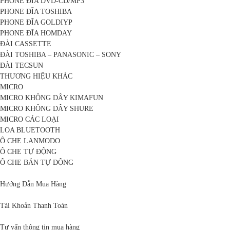
PHONE ĐĨA DVD-CD/MP3
PHONE ĐĨA TOSHIBA
PHONE ĐĨA GOLDIYP
PHONE ĐĨA HOMDAY
ĐÀI CASSETTE
ĐÀI TOSHIBA – PANASONIC – SONY
ĐÀI TECSUN
THƯƠNG HIỆU KHÁC
MICRO
MICRO KHÔNG DÂY KIMAFUN
MICRO KHÔNG DÂY SHURE
MICRO CÁC LOẠI
LOA BLUETOOTH
Ô CHE LANMODO
Ô CHE TỰ ĐỘNG
Ô CHE BÁN TỰ ĐỘNG
Hướng Dẫn Mua Hàng
Tài Khoản Thanh Toán
Tư vấn thông tin mua hàng