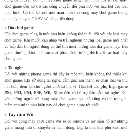
dùng để chuyển đổi từ máy chơi game sang màn hình. Đa số các máy
chơi game đều hỗ trợ các cổng chuyển đổi phù hợp với hầu hết các loại
màn hình. Có thể kết nối mới màn hình tivi cùng máy chơi game thông
qua dây chuyển đổi AV vô cùng tiện dụng.
+
Đĩa chơi game
Đĩa chơi game cũng là một phụ kiện không thể thiếu đối với các loại máy
chơi game. Khi muốn cập nhập và trải nghiệm những loại game mới nhất
và hấp dẫn thì người dùng có thể tìm mua những loại đĩa game này. Đĩa
game thường được nhà sản xuất phát hành, tương thích với các loại máy
chơi game.
+
Tai nghe
Đối với những phòng game thì đây là một phụ kiện không thể thiếu khi
chơi game. Khi sử dụng tai nghe, cảm giác âm thanh sẽ chân thật và thu
hút hơn, đem lại cho người chơi sự thú vị. Hầu hết các
phụ kiện game
PS2, PS3, PS4, PSP, Wii, Xbox
đều có hỗ trợ đầu cắm tai nghe. Đối
với những người sử dụng máy chơi game tại nhà cũng có thể trang bị
thêm cho mình phụ kiện này để chơi game được tốt nhất.
Tay cầm Wii
+
Đối với dòng máy chơi game Wii sẽ có remote và tay cầm hỗ trợ những
game mang tính di chuyển và hành động. Đây là một loại phụ kiện mới