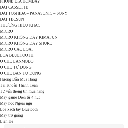
PHONE ĐĨA HOMDAY
ĐÀI CASSETTE
ĐÀI TOSHIBA – PANASONIC – SONY
ĐÀI TECSUN
THƯƠNG HIỆU KHÁC
MICRO
MICRO KHÔNG DÂY KIMAFUN
MICRO KHÔNG DÂY SHURE
MICRO CÁC LOẠI
LOA BLUETOOTH
Ô CHE LANMODO
Ô CHE TỰ ĐỘNG
Ô CHE BÁN TỰ ĐỘNG
Hướng Dẫn Mua Hàng
Tài Khoản Thanh Toán
Tư vấn thông tin mua hàng
Máy game Điện tử 4 nút
Máy học Ngoại ngữ
Loa xách tay Bluetooth
Máy trợ giảng
Liên Hệ