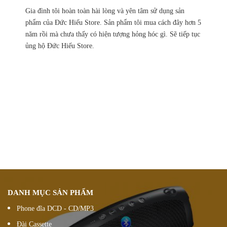
Gia đình tôi hoàn toàn hài lòng và yên tâm sử dụng sản
phẩm của Đức Hiếu Store. Sản phẩm tôi mua cách đây hơn 5
năm rồi mà chưa thấy có hiện tượng hỏng hóc gì. Sẽ tiếp tục
ủng hộ Đức Hiếu Store.
Chính sách ưu đãi
giảm giá theo đơn hàng
Vận chuyển hàng
nhanh chóng chính xác
Chúng tôi luôn
hỗ trợ khách hàng 24/7
Đổi hàng 15 ngày
DANH MỤC SẢN PHẨM
Phone đĩa DCD - CD/MP3
Đài Cassette