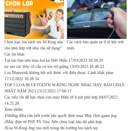
Chọn loại loa xách tay W-King nào
Các cách bảo quản xe ô tô khi trời
cho phù hợp với nhu cầu sử dụng?
mưa
Các tin khác
Tại sao bạn nên mua loa tại Đức Hiếu
17/03/2023 18:59:29
tại sao các thầy cô cần có loa trợ giảng
13/03/2023 16:46:22
Loa Bluetooth không kết nối được với điện thoại. Cánh khắc phục
17/12/2022 16:28:54
TOP 5 LOA BLUETOOTH W-KING NGHE NHẠC HAY, BÁN CHẠY
NHẤT NĂM 2023
13/12/2022 17:00:17
Các tiêu chí để lựa chọn con máy Điện tử 4 nút phù hợp
04/07/2022
14:25:28
Xem nhiều
1
Những điều cần biết trước khi quyết định mua Máy chơi game psp
2
Máy điện tử PSP, PS Vita: Nên chọn loại nào thì phù hợp
3
Loa W-King ông vua mới trong thị trường loa xách tay