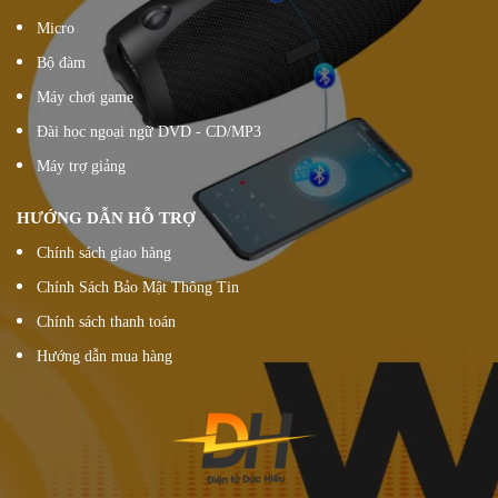
Micro
Bộ đàm
Máy chơi game
Đài học ngoại ngữ DVD - CD/MP3
Máy trợ giảng
HƯỚNG DẪN HỖ TRỢ
Chính sách giao hàng
Chính Sách Bảo Mật Thông Tin
Chính sách thanh toán
Hướng dẫn mua hàng