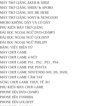
MÁY TRỢ GIẢNG AKER & SHDZ
MÁY TRỢ GIẢNG SHIDU & APORO
MÁY TRỢ GIẢNG SEE ME HERE
MÁY TRỢ GIẢNG SONY & NEWGOOD
MICRO KHÔNG DÂY VÀ CÓ DÂY
PHỤ KIỆN MÁY TRỢ GIẢNG
ĐÀI HỌC NGOẠI NGỮ DVD-CD/MP3
ĐÀI HỌC NGOẠI NGỮ GOLDIYP
ĐÀI HỌC NGOẠI NGỮ PHILIPS
BẢNG VIẾT ĐIỆN TỬ
MÁY CHƠI GAME
MÁY CHƠI GAME 4 NÚT
MÁY CHƠI GAME PS1 , PS2 , PS3 , PS4
MÁY CHƠI GAME PSP, PSVITA
MÁY CHƠI GAME NINTENDO WII, DS, DSXL
MÁY CHƠI GAME CẦM TAY
SÚNG CHƠI GAME THỰC TẾ ẢO
PHỤ KIỆN MÁY CHƠI GAME
PHONE ĐĨA DVD-CD/MP3
PHONE ĐĨA TOSHIBA
PHONE ĐĨA GOLDIYP