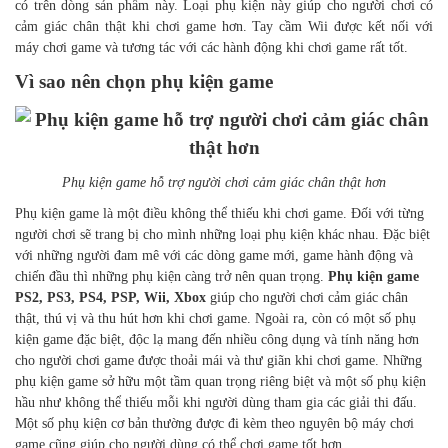
có trên dòng sản phẩm này. Loại phụ kiện này giúp cho người chơi có
cảm giác chân thật khi chơi game hơn. Tay cầm Wii được kết nối với
máy chơi game và tương tác với các hành động khi chơi game rất tốt.
Vì sao nên chọn phụ kiện game
Phụ kiện game hỗ trợ người chơi cảm giác chân thật hơn
Phụ kiện game là một điều không thể thiếu khi chơi game. Đối với từng
người chơi sẽ trang bị cho mình những loại phụ kiện khác nhau. Đặc biệt
với những người đam mê với các dòng game mới, game hành động và
chiến đầu thì những phụ kiện càng trở nên quan trọng.
Phụ kiện game
PS2, PS3, PS4, PSP, Wii, Xbox
giúp cho người chơi cảm giác chân
thật, thú vị và thu hút hơn khi chơi game. Ngoài ra, còn có một số phụ
kiện game đặc biệt, độc lạ mang đến nhiều công dụng và tính năng hơn
cho người chơi game được thoải mái và thư giãn khi chơi game. Những
phụ kiện game sở hữu một tầm quan trọng riêng biệt và một số phụ kiện
hầu như không thể thiếu mỗi khi người dùng tham gia các giải thi đấu.
Một số phụ kiện cơ bản thường được đi kèm theo nguyên bộ máy chơi
game cũng giúp cho người dùng có thể chơi game tốt hơn.