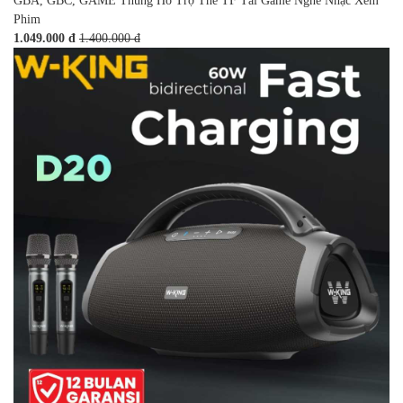
GBA, GBC, GAME Thùng Hỗ Trợ Thẻ TF Tải Game Nghe Nhạc Xem
Phim
1.049.000 đ
1.400.000 đ