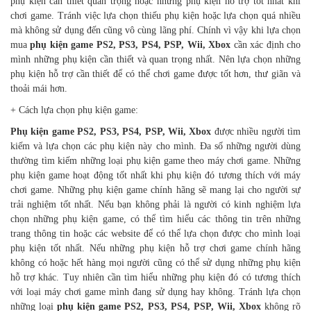
phụ kiện cần thiết quan trọng hoặc những phụ kiện hỗ trợ tốt nhất khi
chơi game. Tránh việc lựa chọn thiếu phụ kiện hoặc lựa chọn quá nhiều
mà không sử dụng đến cũng vô cùng lãng phí. Chính vì vậy khi lựa chọn
mua
phụ kiện game PS2, PS3, PS4, PSP, Wii, Xbox
cần xác định cho
mình những phụ kiện cần thiết và quan trọng nhất. Nên lựa chọn những
phụ kiện hỗ trợ cần thiết để có thể chơi game được tốt hơn, thư giãn và
thoải mái hơn.
+ Cách lựa chọn phụ kiện game:
Phụ kiện game PS2, PS3, PS4, PSP, Wii, Xbox
được nhiều người tìm
kiếm và lựa chọn các phụ kiện này cho mình. Đa số những người dùng
thường tìm kiếm những loại phụ kiện game theo máy chơi game. Những
phụ kiện game hoạt động tốt nhất khi phụ kiện đó tương thích với máy
chơi game. Những phụ kiện game chính hãng sẽ mang lại cho người sự
trải nghiệm tốt nhất. Nếu bạn không phải là người có kinh nghiệm lựa
chọn những phụ kiện game, có thể tìm hiểu các thông tin trên những
trang thông tin hoặc các website để có thể lựa chọn được cho mình loại
phụ kiện tốt nhất. Nếu những phụ kiện hỗ trợ chơi game chính hãng
không có hoặc hết hàng mọi người cũng có thể sử dụng những phụ kiện
hỗ trợ khác. Tuy nhiên cần tìm hiểu những phụ kiện đó có tương thích
với loại máy chơi game mình đang sử dụng hay không. Tránh lựa chọn
những loại
phụ kiện game PS2, PS3, PS4, PSP, Wii, Xbox
không rõ