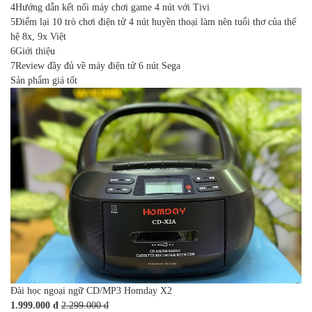
4
Hướng dẫn kết nối máy chơi game 4 nút với Tivi
5
Điểm lại 10 trò chơi điện tử 4 nút huyền thoại làm nên tuổi thơ của thế
hệ 8x, 9x Việt
6
Giới thiệu
7
Review đầy đủ về máy điện tử 6 nút Sega
Sản phẩm giá tốt
Đài học ngoại ngữ CD/MP3 Homday X2
1.999.000 đ
2.299.000 đ