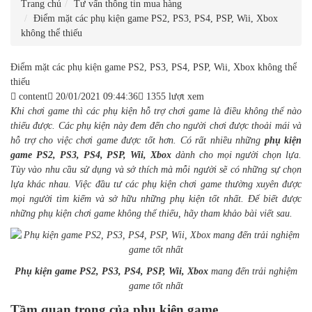
Trang chủ
Tư vấn thông tin mua hàng
Điểm mặt các phụ kiện game PS2, PS3, PS4, PSP, Wii, Xbox
không thể thiếu
Điểm mặt các phụ kiện game PS2, PS3, PS4, PSP, Wii, Xbox không thể
thiếu
content
20/01/2021 09:44:36
1355 lượt xem
Khi chơi game thì các phụ kiện hỗ trợ chơi game là điều không thể nào
thiếu được. Các phụ kiện này đem đến cho người chơi được thoải mái và
hỗ trợ cho việc chơi game được tốt hơn. Có rất nhiều những
phụ kiện
game PS2, PS3, PS4, PSP, Wii, Xbox
dành cho mọi người chọn lựa.
Tùy vào nhu cầu sử dụng và sở thích mà mỗi người sẽ có những sự chọn
lựa khác nhau. Việc đầu tư các phụ kiện chơi game thường xuyên được
mọi người tìm kiếm và sở hữu những phụ kiện tốt nhất. Để biết được
những phụ kiện chơi game không thể thiếu, hãy tham khảo bài viết sau.
Phụ kiện game
PS2, PS3, PS4, PSP, Wii, Xbox
mang đến trải nghiệm
game tốt nhất
Tầm quan trọng của phụ kiện game