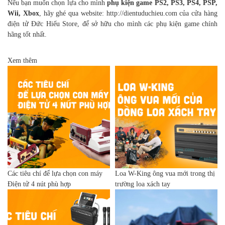
Nếu bạn muốn chọn lựa cho mình
phụ kiện game PS2, PS3, PS4, PSP,
Wii, Xbox
, hãy ghé qua website:
http://dientuduchieu.com
của cửa hàng
điện tử Đức Hiếu Store, để sở hữu cho mình các phụ kiện game chính
hãng tốt nhất.
Xem thêm
Các tiêu chí để lựa chọn con máy
Loa W-King ông vua mới trong thị
Điện tử 4 nút phù hợp
trường loa xách tay