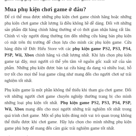
Mua phụ kiện chơi game ở đâu?
Để có thể mua được những phụ kiện chơi game chính hãng hoặc những
phụ kiện chơi game chất lượng là điều không hề dễ dàng. Đối với những
sản phẩm đặt hàng chính hãng thường sẽ có thời gian nhận hàng rất lâu.
Chính vì vậy người dùng thường tìm đến những cửa hàng bán phụ kiện
có mặt trên thị trường để chọn lựa cho mình các phụ kiện game. Cửa
hàng điện tử Đức Hiếu Store với các
phụ kiện game PS2, PS3, PS4,
PSP, Wii, Xbox
chính hãng và chất lượng nhất. Khi lựa chọn phụ kiện
game tại đây, mọi người có thể yên tâm về nguồn gốc xuất xứ của sản
phẩm. Những phụ kiện được bán tại cửa hàng đa dạng và nhiều loại, hỗ
trợ tốt cho mọi thể loại game cũng như mang đến cho người chơi sự trải
nghiệm tốt nhất.
Phụ kiện game là một phần không thể thiếu khi tham gia chơi game. Đối
với những người chơi game chuyên nghiệp thường trang bị cho mình
những loại phụ kiện tốt nhất.
Phụ kiện game PS2, PS3, PS4, PSP,
Wii, Xbox
mang đến cho mọi người những trải nghiệm tốt nhất trong
quá trình chơi game. Một số phụ kiện đóng một vai trò quan trọng không
thể thiếu được khi chơi game. Hãy lựa chọn cho mình những phụ kiện
game phù hợp để mang đến cảm giác trải nghiệm game tốt nhất.