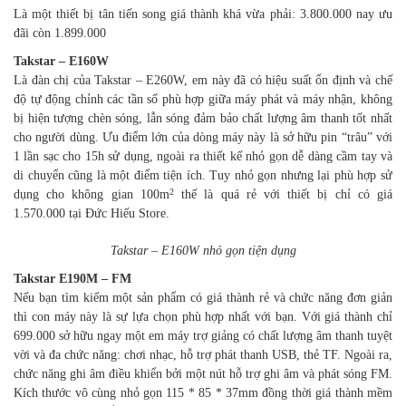
Là một thiết bị tân tiến song giá thành khá vừa phải: 3.800.000 nay ưu
đãi còn 1.899.000
Takstar – E160W
Là đàn chị của Takstar – E260W, em này đã có hiệu suất ổn định và chế
độ tự động chỉnh các tần số phù hợp giữa máy phát và máy nhận, không
bị hiện tượng chèn sóng, lẫn sóng đảm bảo chất lượng âm thanh tốt nhất
cho người dùng. Ưu điểm lớn của dòng máy này là sở hữu pin “trâu” với
1 lần sạc cho 15h sử dụng, ngoài ra thiết kế nhỏ gọn dễ dàng cầm tay và
di chuyển cũng là một điểm tiện ích. Tuy nhỏ gọn nhưng lại phù hợp sử
2
dụng cho không gian 100m
thế là quá rẻ với thiết bị chỉ có giá
1.570.000 tại Đức Hiếu Store.
Takstar – E160W nhỏ gọn tiện dụng
Takstar E190M – FM
Nếu bạn tìm kiếm một sản phẩm có giá thành rẻ và chức năng đơn giản
thì con máy này là sự lựa chọn phù hợp nhất với bạn. Với giá thành chỉ
699.000 sở hữu ngay một em máy trợ giảng có chất lượng âm thanh tuyệt
vời và đa chức năng: chơi nhạc, hỗ trợ phát thanh USB, thẻ TF. Ngoài ra,
chức năng ghi âm điều khiển bởi một nút hỗ trợ ghi âm và phát sóng FM.
Kích thước vô cùng nhỏ gọn 115 * 85 * 37mm đồng thời giá thành mềm