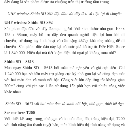
đây đang là sản phẩm được ưa chuộng trên thị trường tầm trung.
UHF wireless Shidu SD-S92 độc đáo với dây đeo và tiện lợi di chuyển
UHF wireless Shidu SD-S92
Sản phẩm độc đáo với dây đeo qua người. Với kích thước nhỏ gọn: 100 x
125 x 58mm, máy hỗ trợ dây đeo quanh người tiện lợi hơn khi di
chuyển, sử dụng tay linh hoạt và cân nặng 467gr khá nhẹ nhàng để di
chuyển. Sản phẩm độc đáo này lại có mức giá hỗ trợ từ Đức Hiếu Store
là 1.849.000. Hiện đại mà tiết kiệm điện thì ngại gì không mua nhỉ?
Shidu SD – S613
Mua ngay Shidu SD – S613 bởi mẫu mã cực yêu và giá cực siêu. Chỉ
1.249.000 bạn sở hữu máy trợ giảng cực kỳ nhỏ gọn lại vô cùng đẹp mắt
với hai màu đen và xanh nổi bật. Công suất lớn đáp ứng tốt không gian
2
200m
cùng với pin sạc 1 lần sử dụng 15h phù hợp với nhiều công việc
khác nhau.
Shidu SD – S613 với hai màu đen và xanh nổi bật, nhỏ gọn, thiết kế đẹp
See me here T200
Với thiết kế sang trọng, nhỏ gọn và ba màu đen, đỏ, trắng hiện đại, T200
với tính năng âm thanh tuyệt hảo, màn hình hiển thị tính năng sử dụng và