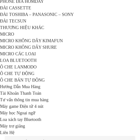
PHONE ĐĨA HOMDAY
ĐÀI CASSETTE
ĐÀI TOSHIBA – PANASONIC – SONY
ĐÀI TECSUN
THƯƠNG HIỆU KHÁC
MICRO
MICRO KHÔNG DÂY KIMAFUN
MICRO KHÔNG DÂY SHURE
MICRO CÁC LOẠI
LOA BLUETOOTH
Ô CHE LANMODO
Ô CHE TỰ ĐỘNG
Ô CHE BÁN TỰ ĐỘNG
Hướng Dẫn Mua Hàng
Tài Khoản Thanh Toán
Tư vấn thông tin mua hàng
Máy game Điện tử 4 nút
Máy học Ngoại ngữ
Loa xách tay Bluetooth
Máy trợ giảng
Liên Hệ