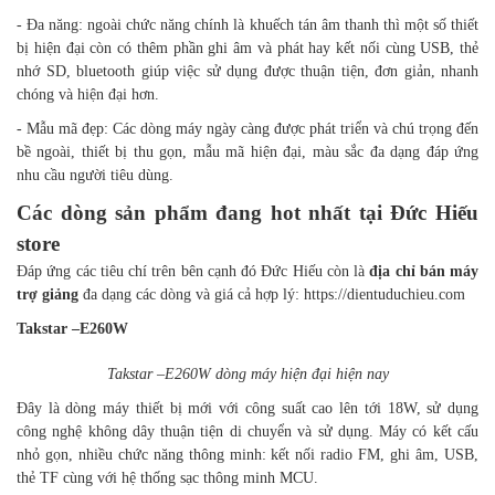
- Đa năng: ngoài chức năng chính là khuếch tán âm thanh thì một số thiết
bị hiện đại còn có thêm phần ghi âm và phát hay kết nối cùng USB, thẻ
nhớ SD, bluetooth giúp việc sử dụng được thuận tiện, đơn giản, nhanh
chóng và hiện đại hơn.
- Mẫu mã đẹp: Các dòng máy ngày càng được phát triển và chú trọng đến
bề ngoài, thiết bị thu gọn, mẫu mã hiện đại, màu sắc đa dạng đáp ứng
nhu cầu người tiêu dùng.
Các dòng sản phẩm đang hot nhất tại Đức Hiếu
store
Đáp ứng các tiêu chí trên bên cạnh đó Đức Hiếu còn là
địa chỉ bán máy
trợ giảng
đa dạng các dòng và giá cả hợp lý:
https://dientuduchieu.com
Takstar –
E260W
Takstar –
E260W dòng máy hiện đại hiện nay
Đây là dòng máy thiết bị mới với công suất cao lên tới 18W, sử dụng
công nghệ không dây thuận tiện di chuyển và sử dụng. Máy có kết cấu
nhỏ gọn, nhiều chức năng thông minh: kết nối radio FM, ghi âm, USB,
thẻ TF cùng với hệ thống sạc thông minh MCU.