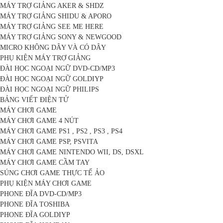
MÁY TRỢ GIẢNG AKER & SHDZ
MÁY TRỢ GIẢNG SHIDU & APORO
MÁY TRỢ GIẢNG SEE ME HERE
MÁY TRỢ GIẢNG SONY & NEWGOOD
MICRO KHÔNG DÂY VÀ CÓ DÂY
PHỤ KIỆN MÁY TRỢ GIẢNG
ĐÀI HỌC NGOẠI NGỮ DVD-CD/MP3
ĐÀI HỌC NGOẠI NGỮ GOLDIYP
ĐÀI HỌC NGOẠI NGỮ PHILIPS
BẢNG VIẾT ĐIỆN TỬ
MÁY CHƠI GAME
MÁY CHƠI GAME 4 NÚT
MÁY CHƠI GAME PS1 , PS2 , PS3 , PS4
MÁY CHƠI GAME PSP, PSVITA
MÁY CHƠI GAME NINTENDO WII, DS, DSXL
MÁY CHƠI GAME CẦM TAY
SÚNG CHƠI GAME THỰC TẾ ẢO
PHỤ KIỆN MÁY CHƠI GAME
PHONE ĐĨA DVD-CD/MP3
PHONE ĐĨA TOSHIBA
PHONE ĐĨA GOLDIYP