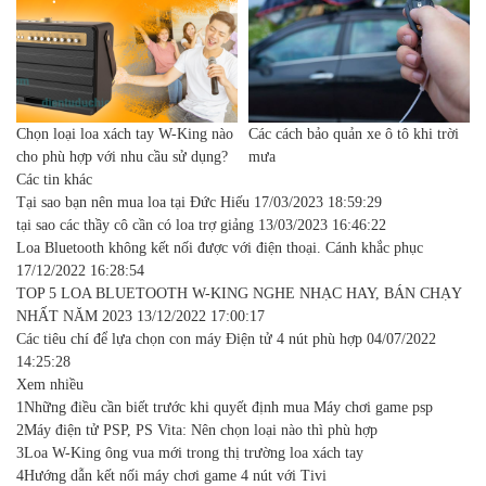
Chọn loại loa xách tay W-King nào
Các cách bảo quản xe ô tô khi trời
cho phù hợp với nhu cầu sử dụng?
mưa
Các tin khác
Tại sao bạn nên mua loa tại Đức Hiếu
17/03/2023 18:59:29
tại sao các thầy cô cần có loa trợ giảng
13/03/2023 16:46:22
Loa Bluetooth không kết nối được với điện thoại. Cánh khắc phục
17/12/2022 16:28:54
TOP 5 LOA BLUETOOTH W-KING NGHE NHẠC HAY, BÁN CHẠY
NHẤT NĂM 2023
13/12/2022 17:00:17
Các tiêu chí để lựa chọn con máy Điện tử 4 nút phù hợp
04/07/2022
14:25:28
Xem nhiều
1
Những điều cần biết trước khi quyết định mua Máy chơi game psp
2
Máy điện tử PSP, PS Vita: Nên chọn loại nào thì phù hợp
3
Loa W-King ông vua mới trong thị trường loa xách tay
4
Hướng dẫn kết nối máy chơi game 4 nút với Tivi