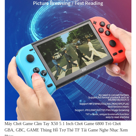
Máy Chơi Game Cầm Tay X50 5.1 Inch Chơi Game 6800 Trò Chơi
GBA, GBC, GAME Thùng Hỗ Trợ Thẻ TF Tải Game Nghe Nhạc Xem