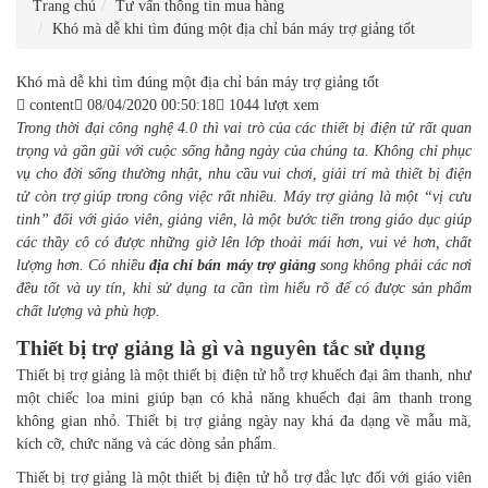
Trang chủ
Tư vấn thông tin mua hàng
Khó mà dễ khi tìm đúng một địa chỉ bán máy trợ giảng tốt
Khó mà dễ khi tìm đúng một địa chỉ bán máy trợ giảng tốt
content
08/04/2020 00:50:18
1044 lượt xem
Trong thời đại công nghệ 4.0 thì vai trò của các thiết bị điện tử rất quan
trọng và gần gũi với cuộc sống hằng ngày của chúng ta. Không chỉ phục
vụ cho đời sống thường nhật, nhu cầu vui chơi, giải trí mà thiết bị điện
tử còn trợ giúp trong công việc rất nhiều. Máy trợ giảng là một “vị cưu
tinh” đối với giáo viên, giảng viên,
là một bước tiến trong giáo dục giúp
các thầy cô có được những giờ lên lớp thoải mái hơn, vui vẻ hơn, chất
lượng hơn. Có nhiều
địa chỉ bán máy trợ giảng
song không phải các nơi
đều tốt và uy tín, khi sử dụng ta cần tìm hiểu rõ để có được sản phẩm
chất lượng và phù hợp.
Thiết bị trợ giảng là gì và nguyên tắc sử dụng
Thiết bị trợ giảng là một thiết bị điện tử hỗ trợ khuếch đại âm thanh, như
một chiếc loa mini giúp bạn có khả năng khuếch đại âm thanh trong
không gian nhỏ. Thiết bị trợ giảng ngày nay khá đa dạng về mẫu mã,
kích cỡ, chức năng và các dòng sản phẩm.
Thiết bị trợ giảng là một thiết bị điện tử hỗ trợ đắc lực đối với giáo viên