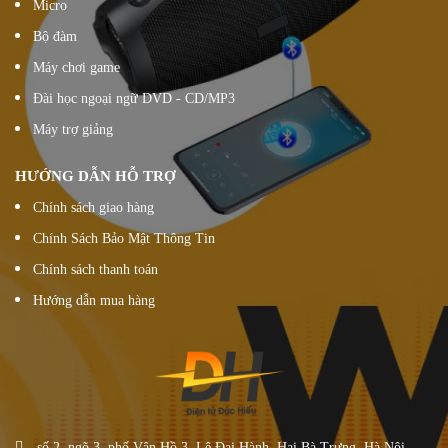
Micro
Bộ đàm
Máy chơi game
Đài học ngoại ngữ DVD - CD/MP3
Máy trợ giảng
HƯỚNG DẪN HỖ TRỢ
Chính sách giao hàng
Chính Sách Bảo Mật Thông Tin
Chính sách thanh toán
Hướng dẫn mua hàng
số 2, ngõ 3, phố Vân Hồ 3. Lê Đại Hành, Hai Bà Trưng, Hà Nội