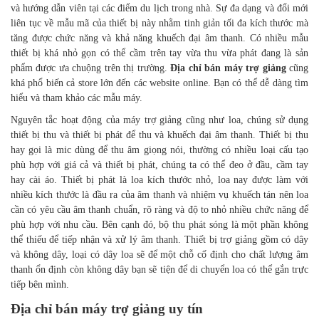
và hướng dẫn viên tại các điểm du lịch trong nhà. Sự đa dạng và đổi mới
liên tục về mẫu mã của thiết bị này nhằm tinh giản tối đa kích thước mà
tăng được chức năng và khả năng khuếch đại âm thanh. Có nhiều mẫu
thiết bị khá nhỏ gọn có thể cầm trên tay vừa thu vừa phát đang là sản
phẩm được ưa chuộng trên thị trường.
Địa chỉ bán máy trợ giảng
cũng
khá phổ biến cả store lớn đến các website online. Bạn có thể dễ dàng tìm
hiểu và tham khảo các mẫu máy.
Nguyên tắc hoạt động của máy trợ giảng cũng như loa, chúng sử dụng
thiết bị thu và thiết bị phát để thu và khuếch đại âm thanh. Thiết bị thu
hay gọi là mic dùng để thu âm giọng nói, thường có nhiều loại cấu tạo
phù hợp với giá cả và thiết bị phát, chúng ta có thể đeo ở đầu, cầm tay
hay cài áo. Thiết bị phát là loa kích thước nhỏ, loa nay được làm với
nhiều kích thước là đầu ra của âm thanh và nhiệm vụ khuếch tán nên loa
cần có yêu cầu âm thanh chuẩn, rõ ràng và độ to nhỏ nhiều chức năng để
phù hợp với nhu cầu. Bên cạnh đó, bộ thu phát sóng là một phần không
thể thiếu để tiếp nhận và xử lý âm thanh. Thiết bị trợ giảng gồm có dây
và không dây, loại có dây loa sẽ để một chỗ cố định cho chất lượng âm
thanh ổn định còn không dây bạn sẽ tiện để di chuyển loa có thể gắn trực
tiếp bên mình.
Địa chỉ bán máy trợ giảng uy tín