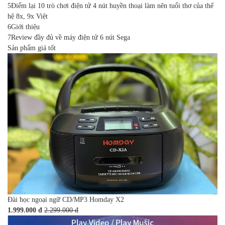
5
Điểm lại 10 trò chơi điện tử 4 nút huyền thoại làm nên tuổi thơ của thế
hệ 8x, 9x Việt
6
Giới thiệu
7
Review đầy đủ về máy điện tử 6 nút Sega
Sản phẩm giá tốt
Đài học ngoại ngữ CD/MP3 Homday X2
1.999.000 đ
2.299.000 đ