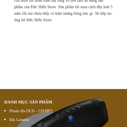
Gia đình tôi hoàn toàn hài lòng và yên tâm sử dụng sản
phẩm của Đức Hiếu Store. Sản phẩm tôi mua cách đây hơn 5
năm rồi mà chưa thấy có hiện tượng hỏng hóc gì. Sẽ tiếp tục
ủng hộ Đức Hiếu Store.
Chính sách ưu đãi
giảm giá theo đơn hàng
Vận chuyển hàng
nhanh chóng chính xác
Chúng tôi luôn
hỗ trợ khách hàng 24/7
Đổi hàng 15 ngày
DANH MỤC SẢN PHẨM
Phone đĩa DCD - CD/MP3
Đài Cassette