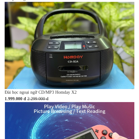
Đài học ngoại ngữ CD/MP3 Homday X2
1.999.000 đ
2.299.000 đ