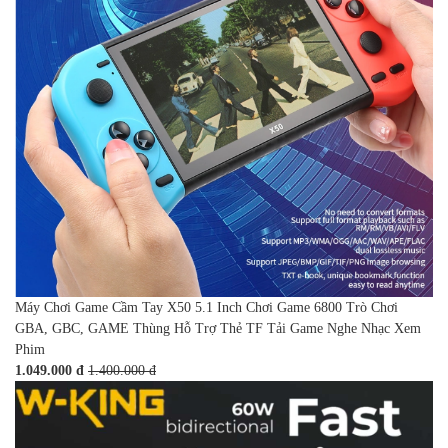
Máy Chơi Game Cầm Tay X50 5.1 Inch Chơi Game 6800 Trò Chơi
GBA, GBC, GAME Thùng Hỗ Trợ Thẻ TF Tải Game Nghe Nhạc Xem
Phim
1.049.000 đ
1.400.000 đ