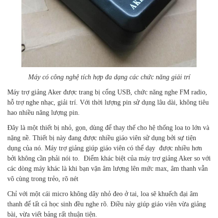
Máy có công nghệ tích hợp đa dạng các chức năng giải trí
Máy trợ giảng Aker được trang bị cổng USB, chức năng nghe FM radio,
hỗ trợ nghe nhạc, giải trí. Với thời lượng pin sử dụng lâu dài, không tiêu
hao nhiều năng lượng pin.
Đây là một thiết bị nhỏ, gọn, dùng để thay thế cho hệ thống loa to lớn và
nặng nề. Thiết bị này đang được nhiều giáo viên sử dụng bởi sự tiện
dụng của nó. Máy trợ giảng giúp giáo viên có thể dạy được nhiều hơn
bởi không cần phải nói to. Điểm khác biệt của máy trợ giảng Aker so với
các dòng máy khác là khi bạn vặn âm lượng lên mức max, âm thanh vẫn
vô cùng trong trẻo, rõ nét
Chỉ với một cái micro không dây nhỏ đeo ở tai, loa sẽ khuếch đại âm
thanh để tất cả học sinh đều nghe rõ. Điều này giúp giáo viên vừa giảng
bài, vừa viết bảng rất thuận tiện.