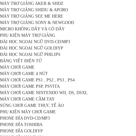
MÁY TRỢ GIẢNG AKER & SHDZ
MÁY TRỢ GIẢNG SHIDU & APORO
MÁY TRỢ GIẢNG SEE ME HERE
MÁY TRỢ GIẢNG SONY & NEWGOOD
MICRO KHÔNG DÂY VÀ CÓ DÂY
PHỤ KIỆN MÁY TRỢ GIẢNG
ĐÀI HỌC NGOẠI NGỮ DVD-CD/MP3
ĐÀI HỌC NGOẠI NGỮ GOLDIYP
ĐÀI HỌC NGOẠI NGỮ PHILIPS
BẢNG VIẾT ĐIỆN TỬ
MÁY CHƠI GAME
MÁY CHƠI GAME 4 NÚT
MÁY CHƠI GAME PS1 , PS2 , PS3 , PS4
MÁY CHƠI GAME PSP, PSVITA
MÁY CHƠI GAME NINTENDO WII, DS, DSXL
MÁY CHƠI GAME CẦM TAY
SÚNG CHƠI GAME THỰC TẾ ẢO
PHỤ KIỆN MÁY CHƠI GAME
PHONE ĐĨA DVD-CD/MP3
PHONE ĐĨA TOSHIBA
PHONE ĐĨA GOLDIYP