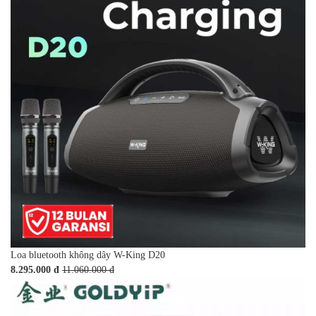
Loa bluetooth không dây W-King D20
8.295.000 đ
11.060.000 đ