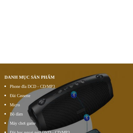
Chính sách ưu đãi
giảm giá theo đơn hàng
Vận chuyển hàng
nhanh chóng chính xác
Chúng tôi luôn
hỗ trợ khách hàng 24/7
Đổi hàng 15 ngày
DANH MỤC SẢN PHẨM
Phone đĩa DCD - CD/MP3
Đài Cassette
Micro
Bộ đàm
Máy chơi game
Đài học ngoại ngữ DVD - CD/MP3