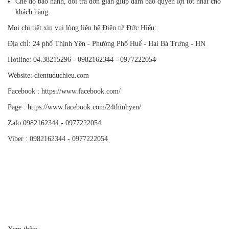
Chế độ bảo hành, đổi trả đơn giản giúp đảm bảo quyền lợi tốt nhất cho
khách hàng.
Mọi chi tiết xin vui lòng liên hệ Điện tử Đức Hiếu:
Địa chỉ: 24 phố Thịnh Yên - Phường Phố Huế - Hai Bà Trưng - HN
Hotline: 04.38215296 - 0982162344 - 0977222054
Website: dientuduchieu.com
Facebook : https://www.facebook.com/
Page : https://www.facebook.com/24thinhyen/
Zalo 0982162344 - 0977222054
Viber : 0982162344 - 0977222054