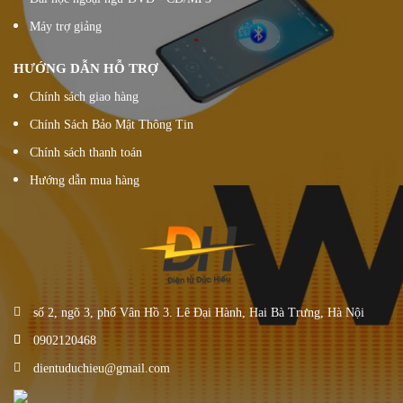
Máy trợ giảng
HƯỚNG DẪN HỖ TRỢ
Chính sách giao hàng
Chính Sách Bảo Mật Thông Tin
Chính sách thanh toán
Hướng dẫn mua hàng
số 2, ngõ 3, phố Vân Hồ 3. Lê Đại Hành, Hai Bà Trưng, Hà Nội
0902120468
dientuduchieu@gmail.com