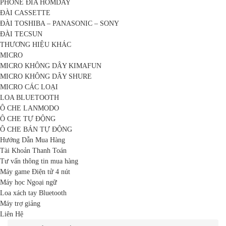
PHONE ĐĨA HOMDAY
ĐÀI CASSETTE
ĐÀI TOSHIBA – PANASONIC – SONY
ĐÀI TECSUN
THƯƠNG HIỆU KHÁC
MICRO
MICRO KHÔNG DÂY KIMAFUN
MICRO KHÔNG DÂY SHURE
MICRO CÁC LOẠI
LOA BLUETOOTH
Ô CHE LANMODO
Ô CHE TỰ ĐỘNG
Ô CHE BÁN TỰ ĐỘNG
Hướng Dẫn Mua Hàng
Tài Khoản Thanh Toán
Tư vấn thông tin mua hàng
Máy game Điện tử 4 nút
Máy học Ngoại ngữ
Loa xách tay Bluetooth
Máy trợ giảng
Liên Hệ